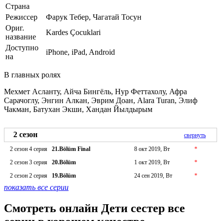
Страна
Режиссер
Фарук Тебер, Чагатай Тосун
Ориг.
Kardes Çocuklari
название
Доступно
iPhone, iPad, Android
на
В главных ролях
Мехмет Асланту, Айча Бингёль, Нур Феттахолу, Афра
Сарачоглу, Энгин Алкан, Эврим Доан, Alara Turan, Элиф
Чакман, Батухан Экши, Хандан Йылдырым
2 сезон
свернуть
2 сезон 4 серия
21.Bölüm Final
8 окт 2019, Вт
*
2 сезон 3 серия
20.Bölüm
1 окт 2019, Вт
*
2 сезон 2 серия
19.Bölüm
24 сен 2019, Вт
*
показать все серии
Смотреть онлайн Дети сестер все