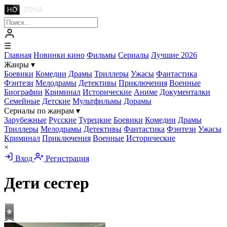
☰
Главная
Новинки кино
Фильмы
Сериалы
Лучшие 2026
Жанры
▾
Боевики
Комедии
Драмы
Триллеры
Ужасы
Фантастика
Фэнтези
Мелодрамы
Детективы
Приключения
Военные
Биографии
Криминал
Исторические
Аниме
Документалки
Семейные
Детские
Мультфильмы
Дорамы
Сериалы по жанрам
▾
Зарубежные
Русские
Турецкие
Боевики
Комедии
Драмы
Триллеры
Мелодрамы
Детективы
Фантастика
Фэнтези
Ужасы
Криминал
Приключения
Военные
Исторические
×
Вход
Регистрация
Дети сестер