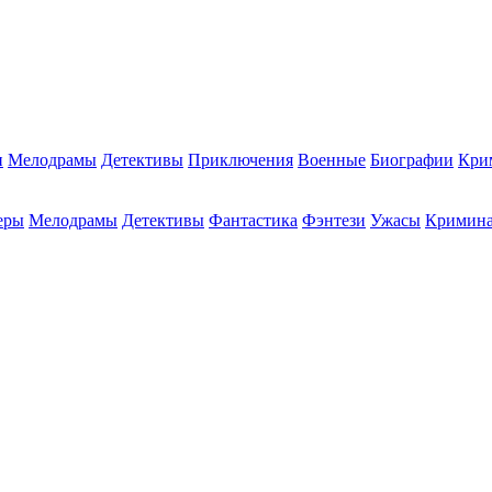
и
Мелодрамы
Детективы
Приключения
Военные
Биографии
Кри
еры
Мелодрамы
Детективы
Фантастика
Фэнтези
Ужасы
Кримин