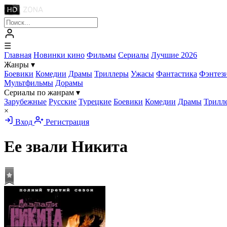
☰
Главная
Новинки кино
Фильмы
Сериалы
Лучшие 2026
Жанры
▾
Боевики
Комедии
Драмы
Триллеры
Ужасы
Фантастика
Фэнтез
Мультфильмы
Дорамы
Сериалы по жанрам
▾
Зарубежные
Русские
Турецкие
Боевики
Комедии
Драмы
Трилл
×
Вход
Регистрация
Ее звали Никита