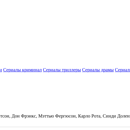
и
Сериалы криминал
Сериалы триллеры
Сериалы драмы
Сериал
отсон, Дон Фрэнкс, Мэттью Фергюсон, Карло Рота, Синди Доле