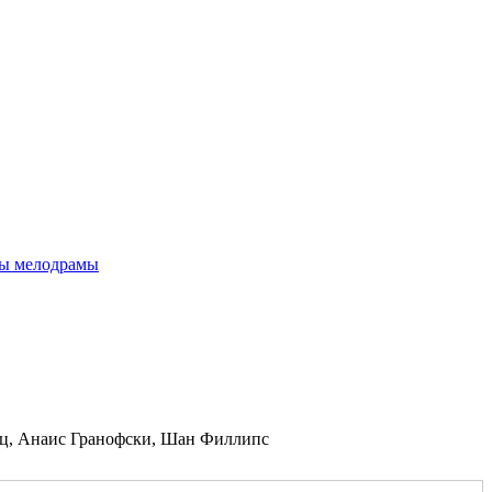
ы мелодрамы
нц, Анаис Гранофски, Шан Филлипс