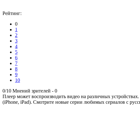
Рейтинг:
0
1
2
3
4
5
6
7
8
9
10
0/10
Мнений зрителей -
0
Плеер может воспроизводить видео на различных устройствах.
(iPhone, iPad). Смотрите новые серии любимых сериалов с русс