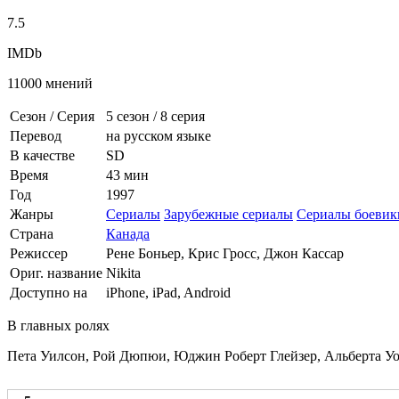
7.5
IMDb
11000 мнений
Сезон / Серия
5 сезон
/
8 серия
Перевод
на русском языке
В качестве
SD
Время
43 мин
Год
1997
Жанры
Сериалы
Зарубежные сериалы
Сериалы боевик
Страна
Канада
Режиссер
Рене Боньер, Крис Гросс, Джон Кассар
Ориг. название
Nikita
Доступно на
iPhone, iPad, Android
В главных ролях
Пета Уилсон, Рой Дюпюи, Юджин Роберт Глейзер, Альберта У