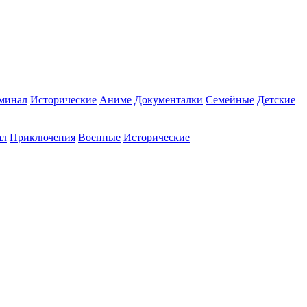
минал
Исторические
Аниме
Документалки
Семейные
Детские
ал
Приключения
Военные
Исторические