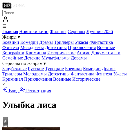
☰
Главная
Новинки кино
Фильмы
Сериалы
Лучшие 2026
Жанры
▾
Боевики
Комедии
Драмы
Триллеры
Ужасы
Фантастика
Фэнтези
Мелодрамы
Детективы
Приключения
Военные
Биографии
Криминал
Исторические
Аниме
Документалки
Семейные
Детские
Мультфильмы
Дорамы
Сериалы по жанрам
▾
Зарубежные
Русские
Турецкие
Боевики
Комедии
Драмы
Триллеры
Мелодрамы
Детективы
Фантастика
Фэнтези
Ужасы
Криминал
Приключения
Военные
Исторические
×
Вход
Регистрация
Улыбка лиса