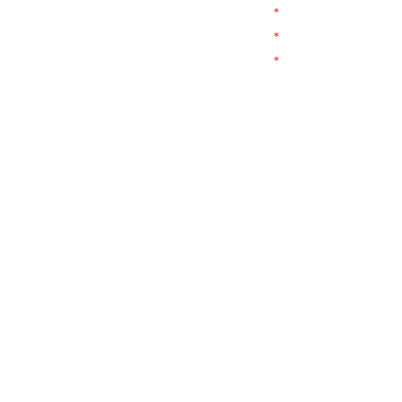
*
*
*