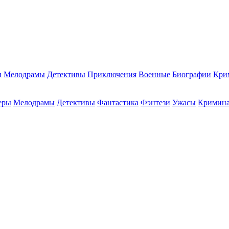
и
Мелодрамы
Детективы
Приключения
Военные
Биографии
Кри
еры
Мелодрамы
Детективы
Фантастика
Фэнтези
Ужасы
Кримин