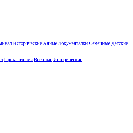
минал
Исторические
Аниме
Документалки
Семейные
Детские
ал
Приключения
Военные
Исторические