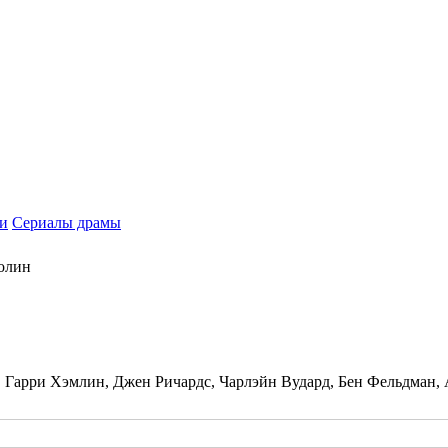
и
Сериалы драмы
олин
 Гарри Хэмлин, Джен Ричардс, Чарлэйн Вудард, Бен Фельдман,