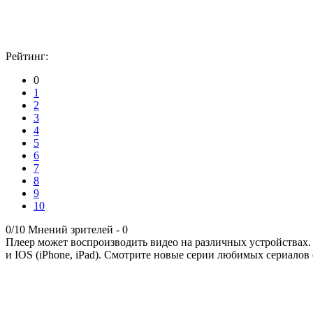
Рейтинг:
0
1
2
3
4
5
6
7
8
9
10
0/10
Мнений зрителей -
0
Плеер может воспроизводить видео на различных устройствах.
и IOS (iPhone, iPad). Смотрите новые серии любимых сериалов 