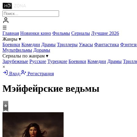
☰
Главная
Новинки кино
Фильмы
Сериалы
Лучшие 2026
Жанры
▾
Боевики
Комедии
Драмы
Триллеры
Ужасы
Фантастика
Фэнтез
Мультфильмы
Дорамы
Сериалы по жанрам
▾
Зарубежные
Русские
Турецкие
Боевики
Комедии
Драмы
Трилл
×
Вход
Регистрация
Мэйфейрские ведьмы