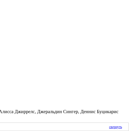
 Алисса Джиррелс, Джеральдин Сингер, Деннис Буцикарис
свернуть