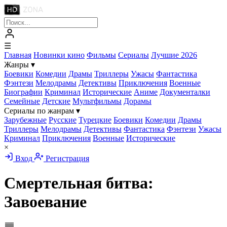
☰
Главная
Новинки кино
Фильмы
Сериалы
Лучшие 2026
Жанры
▾
Боевики
Комедии
Драмы
Триллеры
Ужасы
Фантастика
Фэнтези
Мелодрамы
Детективы
Приключения
Военные
Биографии
Криминал
Исторические
Аниме
Документалки
Семейные
Детские
Мультфильмы
Дорамы
Сериалы по жанрам
▾
Зарубежные
Русские
Турецкие
Боевики
Комедии
Драмы
Триллеры
Мелодрамы
Детективы
Фантастика
Фэнтези
Ужасы
Криминал
Приключения
Военные
Исторические
×
Вход
Регистрация
Смертельная битва:
Завоевание