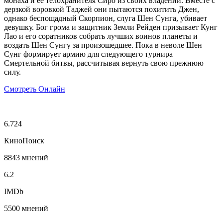
монаха и её телохранителя Сиро из своих владений. Вместе с
дерзкой воровкой Таджей они пытаются похитить Джен,
однако беспощадный Скорпион, слуга Шен Сунга, убивает
девушку. Бог грома и защитник Земли Рейден призывает Кунг
Лао и его соратников собрать лучших воинов планеты и
воздать Шен Сунгу за произошедшее. Пока в неволе Шен
Сунг формирует армию для следующего турнира
Смертельной битвы, рассчитывая вернуть свою прежнюю
силу.
Смотреть Онлайн
6.724
КиноПоиск
8843 мнений
6.2
IMDb
5500 мнений