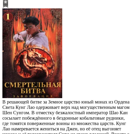
В решающей битве за Земное царство юный монах из Ордена
Света Кунг Лао одерживает верх над могущественным магом
Шен Сунгом. В отместку безжалостный император Шао Кан
сосылает побеждённого в бездонные кобальтовые рудники,
где томятся поверженные воины из множества царств. Кунг
Лао намеревается жениться на Джен, но её отец выгоняет