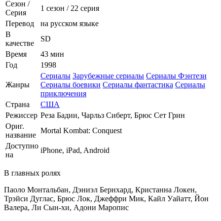
Сезон /
1 сезон
/
22 серия
Серия
Перевод
на русском языке
В
SD
качестве
Время
43 мин
Год
1998
Сериалы
Зарубежные сериалы
Сериалы Фэнтези
Жанры
Сериалы боевики
Сериалы фантастика
Сериалы
приключения
Страна
США
Режиссер
Реза Бадии, Чарльз Сиберт, Брюс Сет Грин
Ориг.
Mortal Kombat: Conquest
название
Доступно
iPhone, iPad, Android
на
В главных ролях
Паоло Монтальбан, Дэниэл Бернхард, Кристанна Локен,
Трэйси Дуглас, Брюс Лок, Джеффри Мик, Кайл Уайатт, Йон
Валера, Ли Сын-хи, Адони Маропис