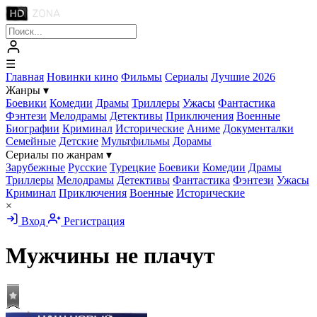
☰
Главная
Новинки кино
Фильмы
Сериалы
Лучшие 2026
Жанры
▾
Боевики
Комедии
Драмы
Триллеры
Ужасы
Фантастика
Фэнтези
Мелодрамы
Детективы
Приключения
Военные
Биографии
Криминал
Исторические
Аниме
Документалки
Семейные
Детские
Мультфильмы
Дорамы
Сериалы по жанрам
▾
Зарубежные
Русские
Турецкие
Боевики
Комедии
Драмы
Триллеры
Мелодрамы
Детективы
Фантастика
Фэнтези
Ужасы
Криминал
Приключения
Военные
Исторические
×
Вход
Регистрация
Мужчины не плачут