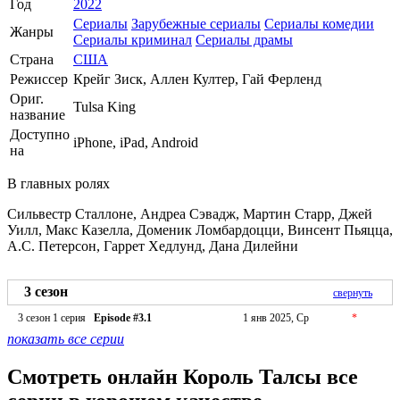
Год
2022
Сериалы
Зарубежные сериалы
Сериалы комедии
Жанры
Сериалы криминал
Сериалы драмы
Страна
США
Режиссер
Крейг Зиск, Аллен Култер, Гай Ферленд
Ориг.
Tulsa King
название
Доступно
iPhone, iPad, Android
на
В главных ролях
Сильвестр Сталлоне, Андреа Сэвадж, Мартин Старр, Джей
Уилл, Макс Казелла, Доменик Ломбардоцци, Винсент Пьяцца,
А.С. Петерсон, Гаррет Хедлунд, Дана Дилейни
3 сезон
свернуть
3 сезон 1 серия
Episode #3.1
1 янв 2025, Ср
*
показать все серии
Смотреть онлайн Король Талсы все