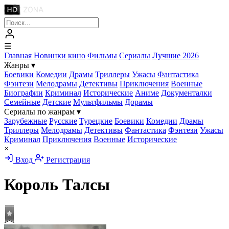
☰
Главная
Новинки кино
Фильмы
Сериалы
Лучшие 2026
Жанры
▾
Боевики
Комедии
Драмы
Триллеры
Ужасы
Фантастика
Фэнтези
Мелодрамы
Детективы
Приключения
Военные
Биографии
Криминал
Исторические
Аниме
Документалки
Семейные
Детские
Мультфильмы
Дорамы
Сериалы по жанрам
▾
Зарубежные
Русские
Турецкие
Боевики
Комедии
Драмы
Триллеры
Мелодрамы
Детективы
Фантастика
Фэнтези
Ужасы
Криминал
Приключения
Военные
Исторические
×
Вход
Регистрация
Король Талсы