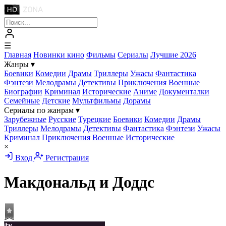
☰
Главная
Новинки кино
Фильмы
Сериалы
Лучшие 2026
Жанры
▾
Боевики
Комедии
Драмы
Триллеры
Ужасы
Фантастика
Фэнтези
Мелодрамы
Детективы
Приключения
Военные
Биографии
Криминал
Исторические
Аниме
Документалки
Семейные
Детские
Мультфильмы
Дорамы
Сериалы по жанрам
▾
Зарубежные
Русские
Турецкие
Боевики
Комедии
Драмы
Триллеры
Мелодрамы
Детективы
Фантастика
Фэнтези
Ужасы
Криминал
Приключения
Военные
Исторические
×
Вход
Регистрация
Макдональд и Доддс