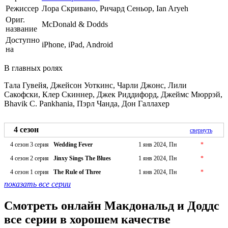
Режиссер
Лора Скривано, Ричард Сеньор, Ian Aryeh
Ориг.
McDonald & Dodds
название
Доступно
iPhone, iPad, Android
на
В главных ролях
Тала Гувейя, Джейсон Уоткинс, Чарли Джонс, Лили
Сакофски, Клер Скиннер, Джек Риддифорд, Джеймс Мюррэй,
Bhavik C. Pankhania, Пэрл Чанда, Дон Галлахер
4 сезон
свернуть
4 сезон 3 серия
Wedding Fever
1 янв 2024, Пн
*
4 сезон 2 серия
Jinxy Sings The Blues
1 янв 2024, Пн
*
4 сезон 1 серия
The Rule of Three
1 янв 2024, Пн
*
показать все серии
Смотреть онлайн Макдональд и Доддс
все серии в хорошем качестве