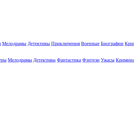
и
Мелодрамы
Детективы
Приключения
Военные
Биографии
Кри
еры
Мелодрамы
Детективы
Фантастика
Фэнтези
Ужасы
Кримин