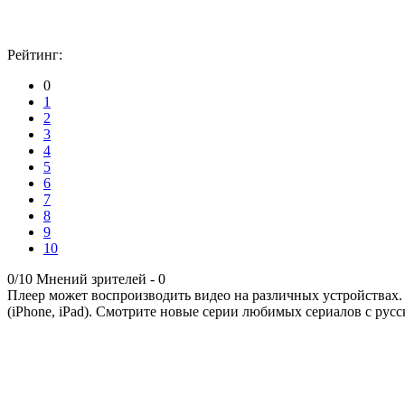
Рейтинг:
0
1
2
3
4
5
6
7
8
9
10
0/10
Мнений зрителей -
0
Плеер может воспроизводить видео на различных устройствах.
(iPhone, iPad). Смотрите новые серии любимых сериалов с русс