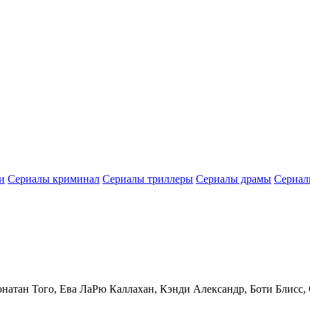
и
Сериалы криминал
Сериалы триллеры
Сериалы драмы
Сериал
онатан Того, Ева ЛаРю Каллахан, Кэнди Александр, Боти Блис