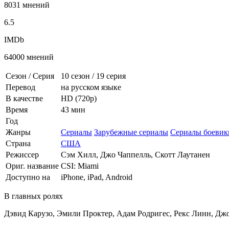
8031 мнений
6.5
IMDb
64000 мнений
Сезон / Серия
10 сезон
/
19 серия
Перевод
на русском языке
В качестве
HD (720p)
Время
43 мин
Год
Жанры
Сериалы
Зарубежные сериалы
Сериалы боевик
Страна
США
Режиссер
Сэм Хилл, Джо Чаппелль, Скотт Лаутанен
Ориг. название
CSI: Miami
Доступно на
iPhone, iPad, Android
В главных ролях
Дэвид Карузо, Эмили Проктер, Адам Родригес, Рекс Линн, Дж