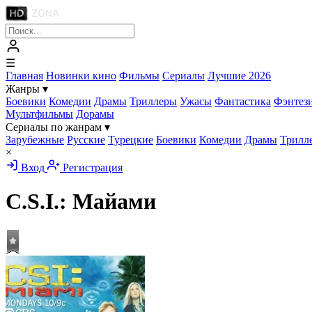
☰
Главная
Новинки кино
Фильмы
Сериалы
Лучшие 2026
Жанры
▾
Боевики
Комедии
Драмы
Триллеры
Ужасы
Фантастика
Фэнтез
Мультфильмы
Дорамы
Сериалы по жанрам
▾
Зарубежные
Русские
Турецкие
Боевики
Комедии
Драмы
Трилл
×
Вход
Регистрация
C.S.I.: Майами