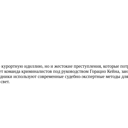
ко курортную идиллию, но и жестокие преступления, которые по
ет команда криминалистов под руководством Горацио Кейна, за
дники используют современные судебно-экспертные методы для а
свет.