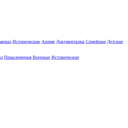
минал
Исторические
Аниме
Документалки
Семейные
Детские
ал
Приключения
Военные
Исторические