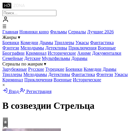
☰
Главная
Новинки кино
Фильмы
Сериалы
Лучшие 2026
Жанры
▾
Боевики
Комедии
Драмы
Триллеры
Ужасы
Фантастика
Фэнтези
Мелодрамы
Детективы
Приключения
Военные
Биографии
Криминал
Исторические
Аниме
Документалки
Семейные
Детские
Мультфильмы
Дорамы
Сериалы по жанрам
▾
Зарубежные
Русские
Турецкие
Боевики
Комедии
Драмы
Триллеры
Мелодрамы
Детективы
Фантастика
Фэнтези
Ужасы
Криминал
Приключения
Военные
Исторические
×
Вход
Регистрация
В созвездии Стрельца