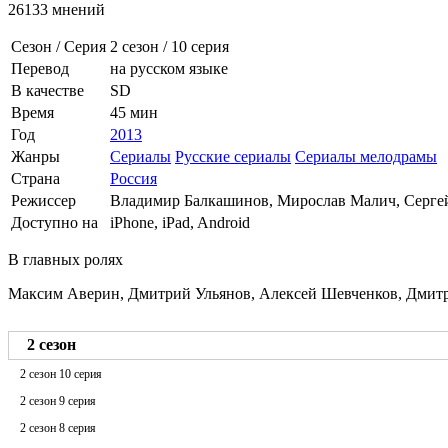
26133 мнений
Сезон / Серия
2 сезон
/
10 серия
Перевод
на русском языке
В качестве
SD
Время
45 мин
Год
2013
Жанры
Сериалы
Русские сериалы
Сериалы мелодрамы
Страна
Россия
Режиссер
Владимир Балкашинов, Мирослав Малич, Серге
Доступно на
iPhone, iPad, Android
В главных ролях
Максим Аверин, Дмитрий Ульянов, Алексей Шевченков, Дмитр
2 сезон
2 сезон 10 серия
2 сезон 9 серия
2 сезон 8 серия