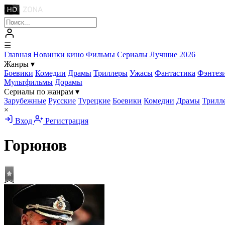
☰
Главная
Новинки кино
Фильмы
Сериалы
Лучшие 2026
Жанры
▾
Боевики
Комедии
Драмы
Триллеры
Ужасы
Фантастика
Фэнтез
Мультфильмы
Дорамы
Сериалы по жанрам
▾
Зарубежные
Русские
Турецкие
Боевики
Комедии
Драмы
Трилл
×
Вход
Регистрация
Горюнов