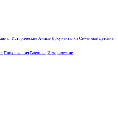
минал
Исторические
Аниме
Документалки
Семейные
Детские
ал
Приключения
Военные
Исторические