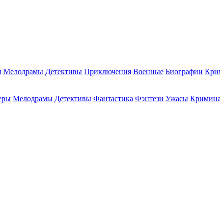
и
Мелодрамы
Детективы
Приключения
Военные
Биографии
Кри
еры
Мелодрамы
Детективы
Фантастика
Фэнтези
Ужасы
Кримин