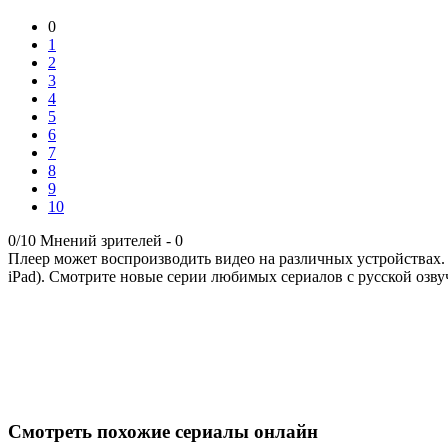
0
1
2
3
4
5
6
7
8
9
10
0/10
Мнений зрителей -
0
Плеер может воспроизводить видео на различных устройствах.
iPad). Смотрите новые серии любимых сериалов с русской озву
Смотреть похожие сериалы онлайн