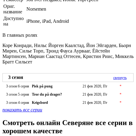
Ориг.
Norsemen
название
Доступно
iPhone, iPad, Android
на
В главных ролях
Коре Конради, Нильс Йорген Каалстад, Йон Эйгарден, Бьорн
Мирен, Силье Торп, Тронд Фауса Аурвааг, Ёйстейн
Мартинсен, Мариан Саастад Оттесен, Кристин Риис, Миккель
Братт Сильсет
3 сезон
свернуть
3 сезон 6 серия
Pisk på pung
21 фев 2020, Пт
*
3 сезон 5 серия
Tror du på drager?
21 фев 2020, Пт
*
3 сезон 4 серия
Krigsbord
21 фев 2020, Пт
*
показать все серии
Смотреть онлайн Северяне все серии в
хорошем качестве