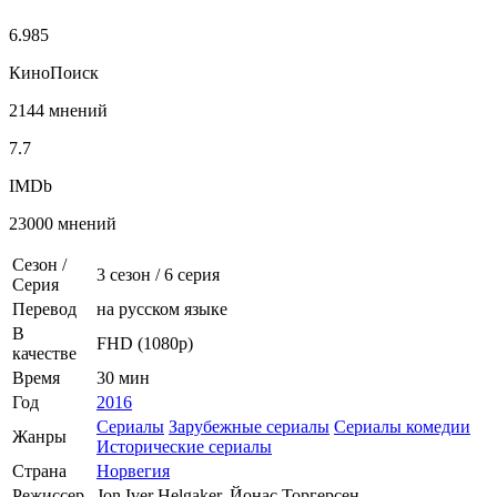
6.985
КиноПоиск
2144 мнений
7.7
IMDb
23000 мнений
Сезон /
3 сезон
/
6 серия
Серия
Перевод
на русском языке
В
FHD (1080p)
качестве
Время
30 мин
Год
2016
Сериалы
Зарубежные сериалы
Сериалы комедии
Жанры
Исторические сериалы
Страна
Норвегия
Режиссер
Jon Iver Helgaker, Йонас Торгерсен