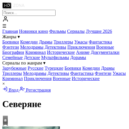
☰
Главная
Новинки кино
Фильмы
Сериалы
Лучшие 2026
Жанры
▾
Боевики
Комедии
Драмы
Триллеры
Ужасы
Фантастика
Фэнтези
Мелодрамы
Детективы
Приключения
Военные
Биографии
Криминал
Исторические
Аниме
Документалки
Семейные
Детские
Мультфильмы
Дорамы
Сериалы по жанрам
▾
Зарубежные
Русские
Турецкие
Боевики
Комедии
Драмы
Триллеры
Мелодрамы
Детективы
Фантастика
Фэнтези
Ужасы
Криминал
Приключения
Военные
Исторические
×
Вход
Регистрация
Северяне