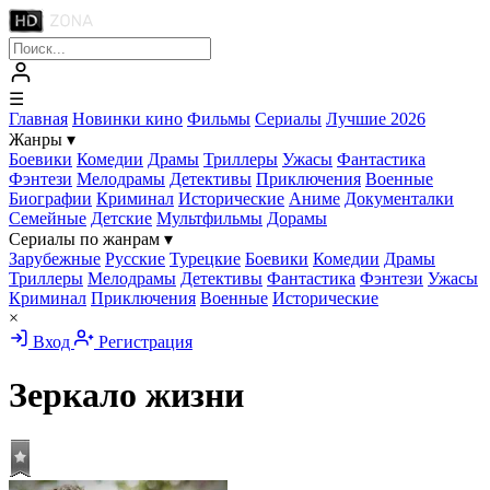
☰
Главная
Новинки кино
Фильмы
Сериалы
Лучшие 2026
Жанры
▾
Боевики
Комедии
Драмы
Триллеры
Ужасы
Фантастика
Фэнтези
Мелодрамы
Детективы
Приключения
Военные
Биографии
Криминал
Исторические
Аниме
Документалки
Семейные
Детские
Мультфильмы
Дорамы
Сериалы по жанрам
▾
Зарубежные
Русские
Турецкие
Боевики
Комедии
Драмы
Триллеры
Мелодрамы
Детективы
Фантастика
Фэнтези
Ужасы
Криминал
Приключения
Военные
Исторические
×
Вход
Регистрация
Зеркало жизни