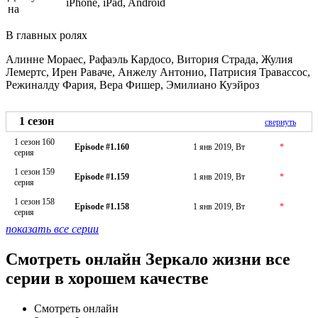
iPhone, iPad, Android
на
В главных ролях
Алинне Мораес, Рафаэль Кардосо, Витория Страда, Жулия
Лемертс, Ирен Раваче, Анжелу Антонио, Патрисия Травассос,
Режиналду Фария, Вера Фишер, Эмилиано Куэйроз
1 сезон
свернуть
1 сезон 160
Episode #1.160
1 янв 2019, Вт
*
серия
1 сезон 159
Episode #1.159
1 янв 2019, Вт
*
серия
1 сезон 158
Episode #1.158
1 янв 2019, Вт
*
серия
показать все серии
Смотреть онлайн Зеркало жизни все
серии в хорошем качестве
Смотреть онлайн