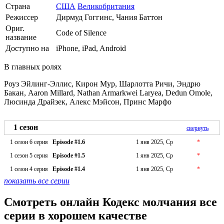
Страна
США
Великобритания
Режиссер
Дирмуд Гоггинс, Чания Баттон
Ориг.
Code of Silence
название
Доступно на
iPhone, iPad, Android
В главных ролях
Роуз Эйлинг-Эллис, Кирон Мур, Шарлотта Ричи, Эндрю
Бакан, Aaron Millard, Nathan Armarkwei Laryea, Dedun Omole,
Люсинда Драйзек, Алекс Мэйсон, Принс Марфо
1 сезон
свернуть
1 сезон 6 серия
Episode #1.6
1 янв 2025, Ср
*
1 сезон 5 серия
Episode #1.5
1 янв 2025, Ср
*
1 сезон 4 серия
Episode #1.4
1 янв 2025, Ср
*
показать все серии
Смотреть онлайн Кодекс молчания все
серии в хорошем качестве