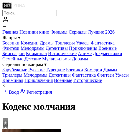
☰
Главная
Новинки кино
Фильмы
Сериалы
Лучшие 2026
Жанры
▾
Боевики
Комедии
Драмы
Триллеры
Ужасы
Фантастика
Фэнтези
Мелодрамы
Детективы
Приключения
Военные
Биографии
Криминал
Исторические
Аниме
Документалки
Семейные
Детские
Мультфильмы
Дорамы
Сериалы по жанрам
▾
Зарубежные
Русские
Турецкие
Боевики
Комедии
Драмы
Триллеры
Мелодрамы
Детективы
Фантастика
Фэнтези
Ужасы
Криминал
Приключения
Военные
Исторические
×
Вход
Регистрация
Кодекс молчания