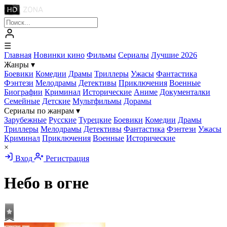
☰
Главная
Новинки кино
Фильмы
Сериалы
Лучшие 2026
Жанры
▾
Боевики
Комедии
Драмы
Триллеры
Ужасы
Фантастика
Фэнтези
Мелодрамы
Детективы
Приключения
Военные
Биографии
Криминал
Исторические
Аниме
Документалки
Семейные
Детские
Мультфильмы
Дорамы
Сериалы по жанрам
▾
Зарубежные
Русские
Турецкие
Боевики
Комедии
Драмы
Триллеры
Мелодрамы
Детективы
Фантастика
Фэнтези
Ужасы
Криминал
Приключения
Военные
Исторические
×
Вход
Регистрация
Небо в огне