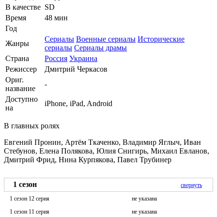
В качестве
SD
Время
48 мин
Год
Сериалы
Военные сериалы
Исторические
Жанры
сериалы
Сериалы драмы
Страна
Россия
Украина
Режиссер
Дмитрий Черкасов
Ориг.
-
название
Доступно
iPhone, iPad, Android
на
В главных ролях
Евгений Пронин, Артём Ткаченко, Владимир Яглыч, Иван
Стебунов, Елена Полякова, Юлия Снигирь, Михаил Евланов,
Дмитрий Фрид, Нина Курпякова, Павел Трубинер
1 сезон
свернуть
1 сезон 12 серия
не указана
1 сезон 11 серия
не указана