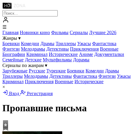
☰
Главная
Новинки кино
Фильмы
Сериалы
Лучшие 2026
Жанры
▾
Боевики
Комедии
Драмы
Триллеры
Ужасы
Фантастика
Фэнтези
Мелодрамы
Детективы
Приключения
Военные
Биографии
Криминал
Исторические
Аниме
Документалки
Семейные
Детские
Мультфильмы
Дорамы
Сериалы по жанрам
▾
Зарубежные
Русские
Турецкие
Боевики
Комедии
Драмы
Триллеры
Мелодрамы
Детективы
Фантастика
Фэнтези
Ужасы
Криминал
Приключения
Военные
Исторические
×
Вход
Регистрация
Пропавшие письма