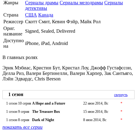
Жанры
Сериалы драмы
Сериалы мелодрамы
Сериалы
детективы
Страна
США
Канада
Режиссер
Скотт Смит, Кевин Фэйр, Майк Рол
Ориг.
Signed, Sealed, Delivered
название
Доступно
iPhone, iPad, Android
на
В главных ролях
Эрик Мэбиас, Кристин Бут, Кристал Лоу, Джофф Густафссон,
Делла Риз, Валери Бертинелли, Валери Харпер, Зак Сантьяго,
Лэйн Эдвардс, Chris Beeson
1 сезон
свернуть
1 сезон 10 серия
A Hope and a Future
22 июн 2014, Вс
*
1 сезон 9 серия
The Treasure Box
15 июн 2014, Вс
*
1 сезон 8 серия
Dark of Night
8 июн 2014, Вс
*
показать все серии