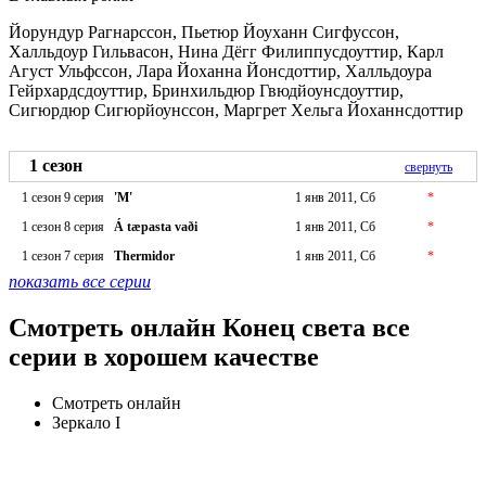
Йорундур Рагнарссон, Пьетюр Йоуханн Сигфуссон,
Халльдоур Гильвасон, Нина Дёгг Филиппусдоуттир, Карл
Агуст Ульфссон, Лара Йоханна Йонсдоттир, Халльдоура
Гейрхардсдоуттир, Бринхильдюр Гвюдйоунсдоуттир,
Сигюрдюр Сигюрйоунссон, Маргрет Хельга Йоханнсдоттир
1 сезон
свернуть
1 сезон 9 серия
'M'
1 янв 2011, Сб
*
1 сезон 8 серия
Á tæpasta vaði
1 янв 2011, Сб
*
1 сезон 7 серия
Thermidor
1 янв 2011, Сб
*
показать все серии
Смотреть онлайн Конец света все
серии в хорошем качестве
Смотреть онлайн
Зеркало I