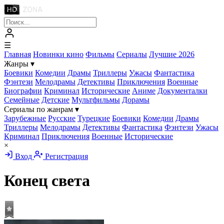
☰
Главная
Новинки кино
Фильмы
Сериалы
Лучшие 2026
Жанры
▾
Боевики
Комедии
Драмы
Триллеры
Ужасы
Фантастика
Фэнтези
Мелодрамы
Детективы
Приключения
Военные
Биографии
Криминал
Исторические
Аниме
Документалки
Семейные
Детские
Мультфильмы
Дорамы
Сериалы по жанрам
▾
Зарубежные
Русские
Турецкие
Боевики
Комедии
Драмы
Триллеры
Мелодрамы
Детективы
Фантастика
Фэнтези
Ужасы
Криминал
Приключения
Военные
Исторические
×
Вход
Регистрация
Конец света