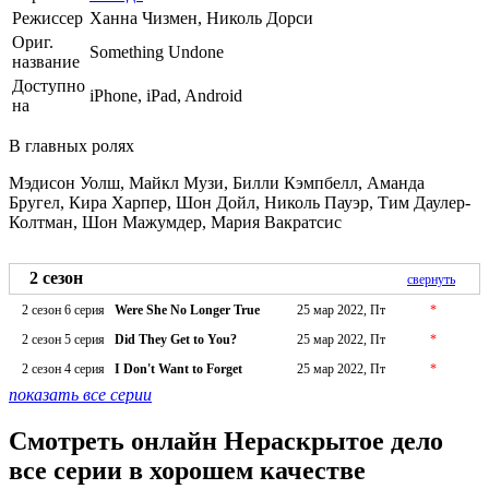
Режиссер
Ханна Чизмен, Николь Дорси
Ориг.
Something Undone
название
Доступно
iPhone, iPad, Android
на
В главных ролях
Мэдисон Уолш, Майкл Музи, Билли Кэмпбелл, Аманда
Бругел, Кира Харпер, Шон Дойл, Николь Пауэр, Тим Даулер-
Колтман, Шон Мажумдер, Мария Вакратсис
2 сезон
свернуть
2 сезон 6 серия
Were She No Longer True
25 мар 2022, Пт
*
2 сезон 5 серия
Did They Get to You?
25 мар 2022, Пт
*
2 сезон 4 серия
I Don't Want to Forget
25 мар 2022, Пт
*
показать все серии
Смотреть онлайн Нераскрытое дело
все серии в хорошем качестве