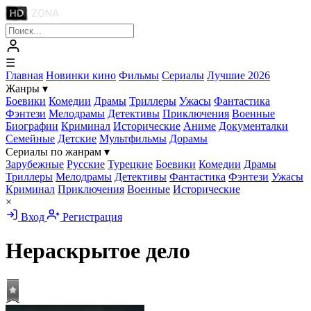
☰
Главная
Новинки кино
Фильмы
Сериалы
Лучшие 2026
Жанры
▾
Боевики
Комедии
Драмы
Триллеры
Ужасы
Фантастика
Фэнтези
Мелодрамы
Детективы
Приключения
Военные
Биографии
Криминал
Исторические
Аниме
Документалки
Семейные
Детские
Мультфильмы
Дорамы
Сериалы по жанрам
▾
Зарубежные
Русские
Турецкие
Боевики
Комедии
Драмы
Триллеры
Мелодрамы
Детективы
Фантастика
Фэнтези
Ужасы
Криминал
Приключения
Военные
Исторические
×
Вход
Регистрация
Нераскрытое дело