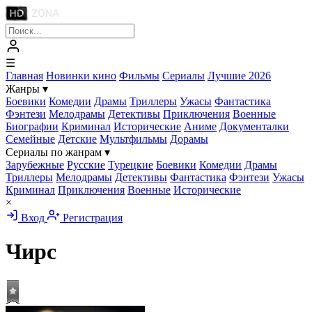
☰
Главная
Новинки кино
Фильмы
Сериалы
Лучшие 2026
Жанры
▾
Боевики
Комедии
Драмы
Триллеры
Ужасы
Фантастика
Фэнтези
Мелодрамы
Детективы
Приключения
Военные
Биографии
Криминал
Исторические
Аниме
Документалки
Семейные
Детские
Мультфильмы
Дорамы
Сериалы по жанрам
▾
Зарубежные
Русские
Турецкие
Боевики
Комедии
Драмы
Триллеры
Мелодрамы
Детективы
Фантастика
Фэнтези
Ужасы
Криминал
Приключения
Военные
Исторические
×
Вход
Регистрация
Чирс