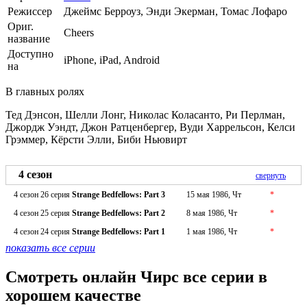
Режиссер
Джеймс Берроуз, Энди Экерман, Томас Лофаро
Ориг.
Cheers
название
Доступно
iPhone, iPad, Android
на
В главных ролях
Тед Дэнсон, Шелли Лонг, Николас Коласанто, Ри Перлман,
Джордж Уэндт, Джон Ратценбергер, Вуди Харрельсон, Келси
Грэммер, Кёрсти Элли, Биби Ньювирт
4 сезон
свернуть
4 сезон 26 серия
Strange Bedfellows: Part 3
15 мая 1986, Чт
*
4 сезон 25 серия
Strange Bedfellows: Part 2
8 мая 1986, Чт
*
4 сезон 24 серия
Strange Bedfellows: Part 1
1 мая 1986, Чт
*
показать все серии
Смотреть онлайн Чирс все серии в
хорошем качестве