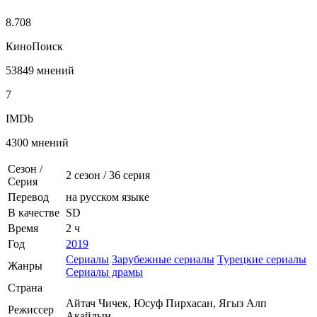
8.708
КиноПоиск
53849 мнений
7
IMDb
4300 мнений
Сезон /
2 сезон
/
36 серия
Серия
Перевод
на русском языке
В качестве
SD
Время
2 ч
Год
2019
Сериалы
Зарубежные сериалы
Турецкие сериалы
Жанры
Сериалы драмы
Страна
Айтач Чичек, Юсуф Пирхасан, Ягыз Алп
Режиссер
Акайдын