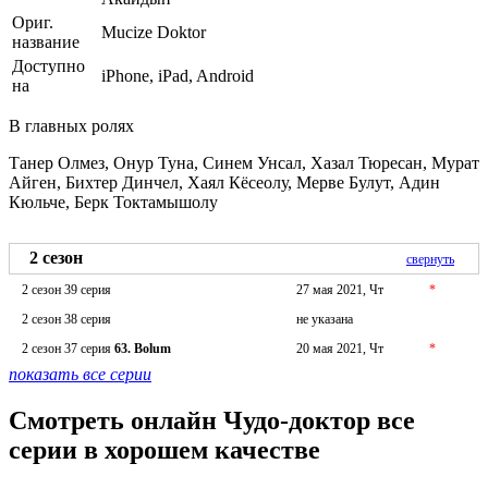
Ориг.
Mucize Doktor
название
Доступно
iPhone, iPad, Android
на
В главных ролях
Танер Олмез, Онур Туна, Синем Унсал, Хазал Тюресан, Мурат
Айген, Бихтер Динчел, Хаял Кёсеолу, Мерве Булут, Адин
Кюльче, Берк Токтамышолу
2 сезон
свернуть
2 сезон 39 серия
27 мая 2021, Чт
*
2 сезон 38 серия
не указана
2 сезон 37 серия
63. Bolum
20 мая 2021, Чт
*
показать все серии
Смотреть онлайн Чудо-доктор все
серии в хорошем качестве