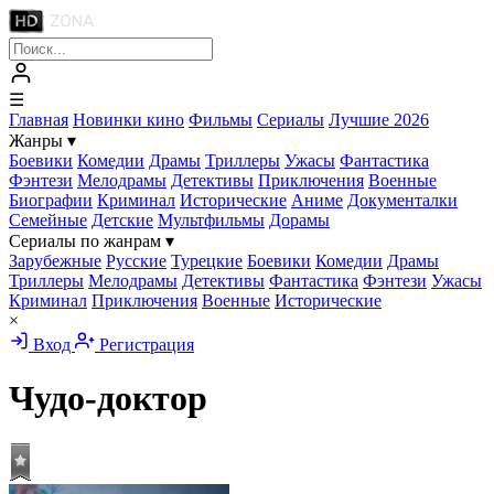
☰
Главная
Новинки кино
Фильмы
Сериалы
Лучшие 2026
Жанры
▾
Боевики
Комедии
Драмы
Триллеры
Ужасы
Фантастика
Фэнтези
Мелодрамы
Детективы
Приключения
Военные
Биографии
Криминал
Исторические
Аниме
Документалки
Семейные
Детские
Мультфильмы
Дорамы
Сериалы по жанрам
▾
Зарубежные
Русские
Турецкие
Боевики
Комедии
Драмы
Триллеры
Мелодрамы
Детективы
Фантастика
Фэнтези
Ужасы
Криминал
Приключения
Военные
Исторические
×
Вход
Регистрация
Чудо-доктор