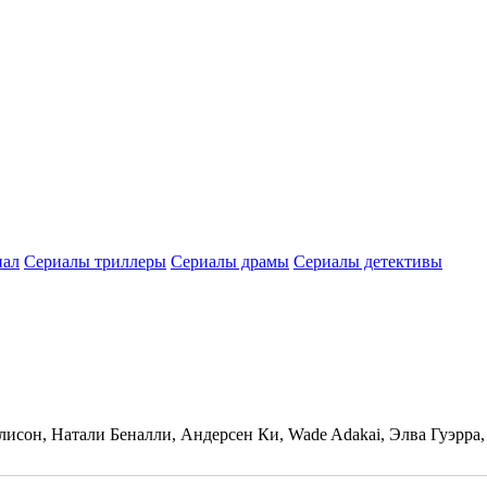
нал
Сериалы триллеры
Сериалы драмы
Сериалы детективы
лисон, Натали Беналли, Андерсен Ки, Wade Adakai, Элва Гуэрр