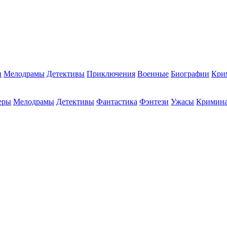
и
Мелодрамы
Детективы
Приключения
Военные
Биографии
Кри
еры
Мелодрамы
Детективы
Фантастика
Фэнтези
Ужасы
Кримин