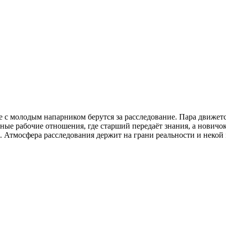
 с молодым напарником берутся за расследование. Пара движетс
е рабочие отношения, где старший передаёт знания, а новичок 
 Атмосфера расследования держит на грани реальности и некой 