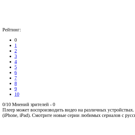
Рейтинг:
0
1
2
3
4
5
6
7
8
9
10
0/10
Мнений зрителей -
0
Плеер может воспроизводить видео на различных устройствах.
(iPhone, iPad). Смотрите новые серии любимых сериалов с русс