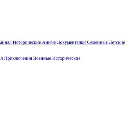
минал
Исторические
Аниме
Документалки
Семейные
Детские
ал
Приключения
Военные
Исторические