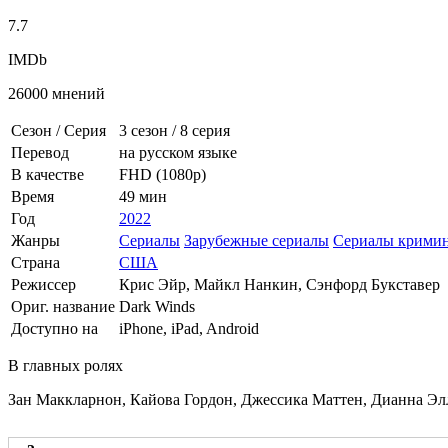
7.7
IMDb
26000 мнений
Сезон / Серия
3 сезон
/
8 серия
Перевод
на русском языке
В качестве
FHD (1080p)
Время
49 мин
Год
2022
Жанры
Сериалы
Зарубежные сериалы
Сериалы крими
Страна
США
Режиссер
Крис Эйр, Майкл Нанкин, Сэнфорд Букставер
Ориг. название
Dark Winds
Доступно на
iPhone, iPad, Android
В главных ролях
Зан Маккларнон, Кайова Гордон, Джессика Маттен, Дианна Эл