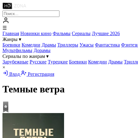
☰
Главная
Новинки кино
Фильмы
Сериалы
Лучшие 2026
Жанры
▾
Боевики
Комедии
Драмы
Триллеры
Ужасы
Фантастика
Фэнтез
Мультфильмы
Дорамы
Сериалы по жанрам
▾
Зарубежные
Русские
Турецкие
Боевики
Комедии
Драмы
Трилл
×
Вход
Регистрация
Темные ветра