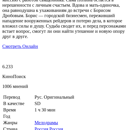
нерешенности с личным счастьем. Вдова и мать-одиночка,
она равнодушна к ухаживаниям до встречи с Борисом
Дробовым. Борис — городской бизнесмен, переживший
нападение вооруженных рейдеров и потерю дела, в которое
вложил силы и душу. Судьба сводит их, и перед персонажами
встает вопрос, смогут ли они найти утешение и новую опору
друг в друге.
Смотреть Онлайн
6.233
КиноПоиск
1006 мнений
Перевод
Рус. Оригинальный
В качестве
SD
Время
1 ч 30 мин
Год
Жанры
Мелодрамы
Страна
Россия
Россия