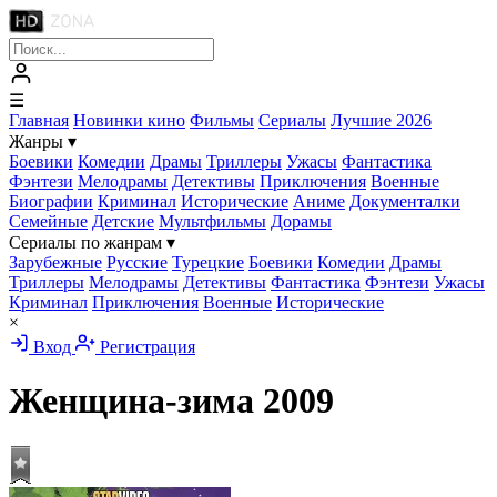
☰
Главная
Новинки кино
Фильмы
Сериалы
Лучшие 2026
Жанры
▾
Боевики
Комедии
Драмы
Триллеры
Ужасы
Фантастика
Фэнтези
Мелодрамы
Детективы
Приключения
Военные
Биографии
Криминал
Исторические
Аниме
Документалки
Семейные
Детские
Мультфильмы
Дорамы
Сериалы по жанрам
▾
Зарубежные
Русские
Турецкие
Боевики
Комедии
Драмы
Триллеры
Мелодрамы
Детективы
Фантастика
Фэнтези
Ужасы
Криминал
Приключения
Военные
Исторические
×
Вход
Регистрация
Женщина-зима
2009