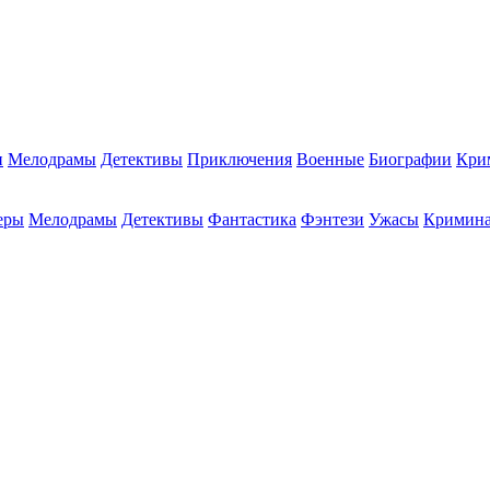
и
Мелодрамы
Детективы
Приключения
Военные
Биографии
Кри
еры
Мелодрамы
Детективы
Фантастика
Фэнтези
Ужасы
Кримин