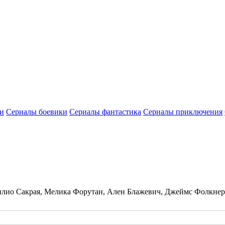
и
Сериалы боевики
Сериалы фантастика
Сериалы приключения
лио Сакрая, Мелика Форутан, Ален Блажевич, Джеймс Фолкнер, 