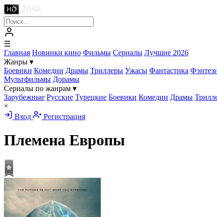
☰
Главная
Новинки кино
Фильмы
Сериалы
Лучшие 2026
Жанры
▾
Боевики
Комедии
Драмы
Триллеры
Ужасы
Фантастика
Фэнтез
Мультфильмы
Дорамы
Сериалы по жанрам
▾
Зарубежные
Русские
Турецкие
Боевики
Комедии
Драмы
Трилл
×
Вход
Регистрация
Племена Европы