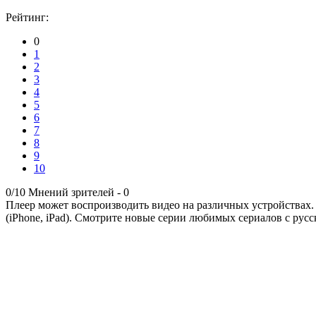
Рейтинг:
0
1
2
3
4
5
6
7
8
9
10
0/10
Мнений зрителей -
0
Плеер может воспроизводить видео на различных устройствах.
(iPhone, iPad). Смотрите новые серии любимых сериалов с русс