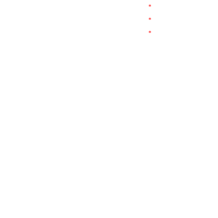
*
*
*