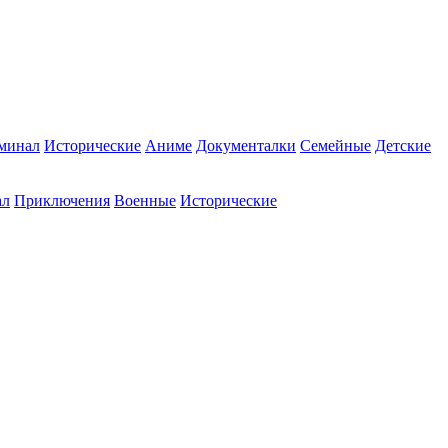
минал
Исторические
Аниме
Документалки
Семейные
Детские
ал
Приключения
Военные
Исторические