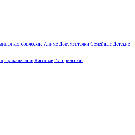
минал
Исторические
Аниме
Документалки
Семейные
Детские
ал
Приключения
Военные
Исторические