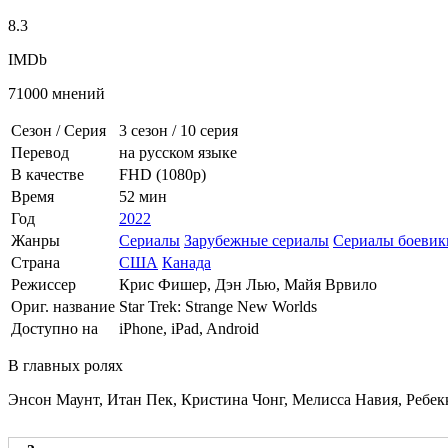
8.3
IMDb
71000 мнений
Сезон / Серия
3 сезон
/
10 серия
Перевод
на русском языке
В качестве
FHD (1080p)
Время
52 мин
Год
2022
Жанры
Сериалы
Зарубежные сериалы
Сериалы боевик
Страна
США
Канада
Режиссер
Крис Фишер, Дэн Лью, Майя Врвило
Ориг. название
Star Trek: Strange New Worlds
Доступно на
iPhone, iPad, Android
В главных ролях
Энсон Маунт, Итан Пек, Кристина Чонг, Мелисса Навия, Ребек