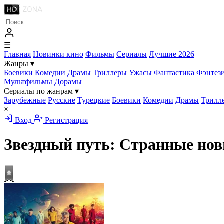
☰
Главная
Новинки кино
Фильмы
Сериалы
Лучшие 2026
Жанры
▾
Боевики
Комедии
Драмы
Триллеры
Ужасы
Фантастика
Фэнтез
Мультфильмы
Дорамы
Сериалы по жанрам
▾
Зарубежные
Русские
Турецкие
Боевики
Комедии
Драмы
Трилл
×
Вход
Регистрация
Звездный путь: Странные но