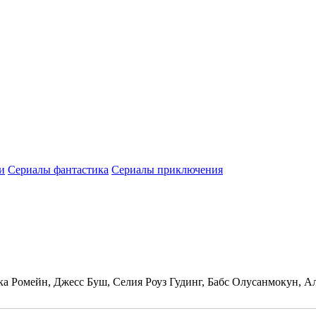
и
Сериалы фантастика
Сериалы приключения
ка Ромейн, Джесс Буш, Селия Роуз Гудинг, Бабс Олусанмокун, 