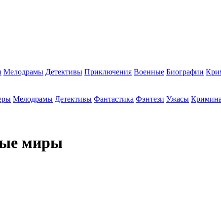
и
Мелодрамы
Детективы
Приключения
Военные
Биографии
Кри
еры
Мелодрамы
Детективы
Фантастика
Фэнтези
Ужасы
Кримин
вые миры