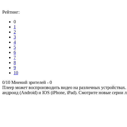
Рейтинг:
0
1
2
3
4
5
6
7
8
9
10
0/10
Мнений зрителей -
0
Плеер может воспроизводить видео на различных устройствах.
андроид (Android) и IOS (iPhone, iPad). Смотрите новые серии