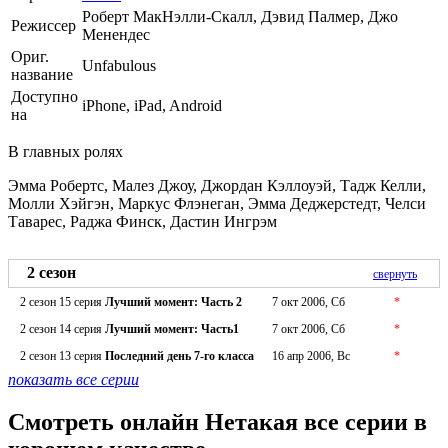
Роберт МакНэлли-Скалл, Дэвид Палмер, Джо
Режиссер
Менендес
Ориг.
Unfabulous
название
Доступно
iPhone, iPad, Android
на
В главных ролях
Эмма Робертс, Малез Джоу, Джордан Кэллоуэй, Тадж Келли,
Молли Хэйгэн, Маркус Флэнеган, Эмма Деджерстедт, Челси
Таварес, Раджа Финск, Дастин Ингрэм
2 сезон
свернуть
2 сезон 15 серия
Лучший момент: Часть 2
7 окт 2006, Сб
*
2 сезон 14 серия
Лучший момент: Часть1
7 окт 2006, Сб
*
2 сезон 13 серия
Последний день 7-го класса
16 апр 2006, Вс
*
показать все серии
Смотреть онлайн Нетакая все серии в