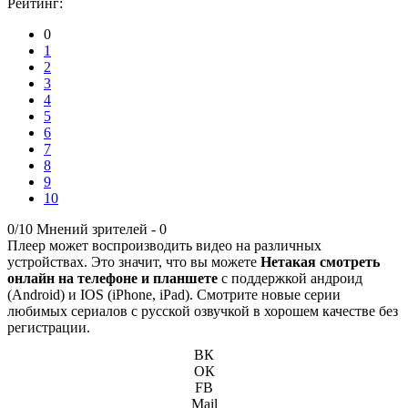
Рейтинг:
0
1
2
3
4
5
6
7
8
9
10
0/10
Мнений зрителей -
0
Плеер может воспроизводить видео на различных
устройствах. Это значит, что вы можете
Нетакая смотреть
онлайн на телефоне и планшете
с поддержкой андроид
(Android) и IOS (iPhone, iPad). Смотрите новые серии
любимых сериалов с русской озвучкой в хорошем качестве без
регистрации.
ВК
ОК
FB
Mail