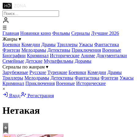
☰
Главная
Новинки кино
Фильмы
Сериалы
Лучшие 2026
Жанры
▾
Боевики
Комедии
Драмы
Триллеры
Ужасы
Фантастика
Фэнтези
Мелодрамы
Детективы
Приключения
Военные
Биографии
Криминал
Исторические
Аниме
Документалки
Семейные
Детские
Мультфильмы
Дорамы
Сериалы по жанрам
▾
Зарубежные
Русские
Турецкие
Боевики
Комедии
Драмы
Триллеры
Мелодрамы
Детективы
Фантастика
Фэнтези
Ужасы
Криминал
Приключения
Военные
Исторические
×
Вход
Регистрация
Нетакая