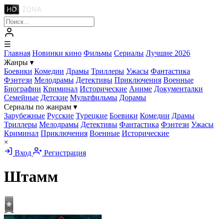
☰
Главная
Новинки кино
Фильмы
Сериалы
Лучшие 2026
Жанры
▾
Боевики
Комедии
Драмы
Триллеры
Ужасы
Фантастика
Фэнтези
Мелодрамы
Детективы
Приключения
Военные
Биографии
Криминал
Исторические
Аниме
Документалки
Семейные
Детские
Мультфильмы
Дорамы
Сериалы по жанрам
▾
Зарубежные
Русские
Турецкие
Боевики
Комедии
Драмы
Триллеры
Мелодрамы
Детективы
Фантастика
Фэнтези
Ужасы
Криминал
Приключения
Военные
Исторические
×
Вход
Регистрация
Штамм