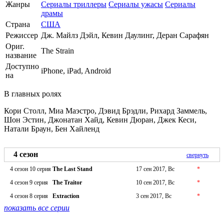
Жанры
Сериалы триллеры
Сериалы ужасы
Сериалы
драмы
Страна
США
Режиссер
Дж. Майлз Дэйл, Кевин Даулинг, Деран Сарафян
Ориг.
The Strain
название
Доступно
iPhone, iPad, Android
на
В главных ролях
Кори Столл, Миа Маэстро, Дэвид Брэдли, Рихард Заммель,
Шон Эстин, Джонатан Хайд, Кевин Дюран, Джек Кеси,
Натали Браун, Бен Хайленд
4 сезон
свернуть
4 сезон 10 серия
The Last Stand
17 сен 2017, Вс
*
4 сезон 9 серия
The Traitor
10 сен 2017, Вс
*
4 сезон 8 серия
Extraction
3 сен 2017, Вс
*
показать все серии