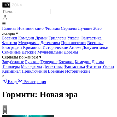
☰
Главная
Новинки кино
Фильмы
Сериалы
Лучшие 2026
Жанры
▾
Боевики
Комедии
Драмы
Триллеры
Ужасы
Фантастика
Фэнтези
Мелодрамы
Детективы
Приключения
Военные
Биографии
Криминал
Исторические
Аниме
Документалки
Семейные
Детские
Мультфильмы
Дорамы
Сериалы по жанрам
▾
Зарубежные
Русские
Турецкие
Боевики
Комедии
Драмы
Триллеры
Мелодрамы
Детективы
Фантастика
Фэнтези
Ужасы
Криминал
Приключения
Военные
Исторические
×
Вход
Регистрация
Гормити: Новая эра