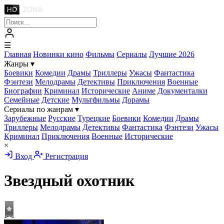
☰
Главная
Новинки кино
Фильмы
Сериалы
Лучшие 2026
Жанры
▾
Боевики
Комедии
Драмы
Триллеры
Ужасы
Фантастика
Фэнтези
Мелодрамы
Детективы
Приключения
Военные
Биографии
Криминал
Исторические
Аниме
Документалки
Семейные
Детские
Мультфильмы
Дорамы
Сериалы по жанрам
▾
Зарубежные
Русские
Турецкие
Боевики
Комедии
Драмы
Триллеры
Мелодрамы
Детективы
Фантастика
Фэнтези
Ужасы
Криминал
Приключения
Военные
Исторические
×
Вход
Регистрация
Звездный охотник