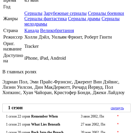
Время
43 мин
Год
Сериалы
Зарубежные сериалы
Сериалы боевики
Жанры
Сериалы фантастика
Сериалы драмы
Сериалы
мелодрамы
Страна
Канада
Великобритания
Режиссер
Холли Дэйл, Уильям Фрюит, Роберт Гинти
Ориг.
Tracker
название
Доступно
iPhone, iPad, Android
на
В главных ролях
Эдриан Пол, Эми Прайс-Фрэнсис, Джерент Вин Дэйвис,
Лиэнн Уилсон, Дин МакДермотт, Ричард Йервуд, Пол
Хопкинс, Хуан Чайоран, Кристофер Бонди, Джеки Лайдлоу
1 сезон
свернуть
1 сезон 22 серия
Remember When
3 июн 2002, Пн
*
1 сезон 21 серия
What Lies Beneath
27 мая 2002, Пн
*
1 сезон 20 серия
Back Into the Breach
20 мая 2002, Пн
*