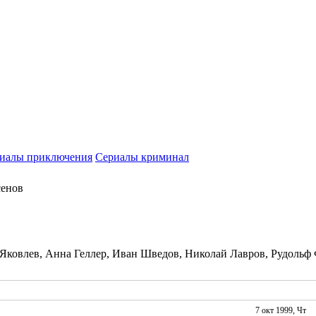
иалы приключения
Сериалы криминал
сенов
Яковлев, Анна Геллер, Иван Шведов, Николай Лавров, Рудольф
7 окт 1999, Чт