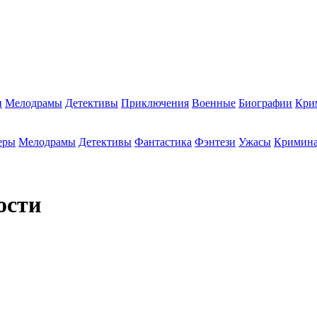
и
Мелодрамы
Детективы
Приключения
Военные
Биографии
Кри
еры
Мелодрамы
Детективы
Фантастика
Фэнтези
Ужасы
Кримин
ости