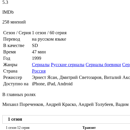
5.3
IMDb
258 мнений
Сезон / Серия
1 сезон
/
60 серия
Перевод
на русском языке
В качестве
SD
Время
47 мин
Год
1999
Жанры
Сериалы
Русские сериалы
Сериалы боевики
Сер
Страна
Россия
Режиссер
Эрнест Ясан, Дмитрий Светозаров, Виталий Ак
Доступно на
iPhone, iPad, Android
В главных ролях
Михаил Пореченков, Андрей Краско, Андрей Толубеев, Вадим 
1 сезон
1 сезон 12 серия
Транзит