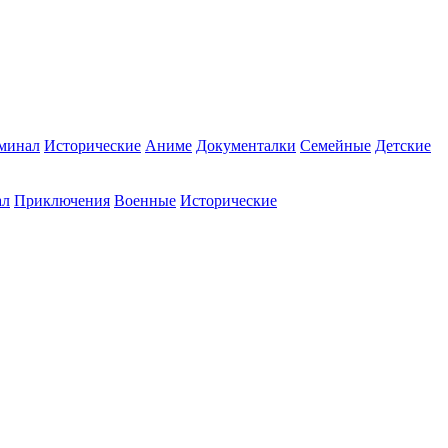
минал
Исторические
Аниме
Документалки
Семейные
Детские
ал
Приключения
Военные
Исторические