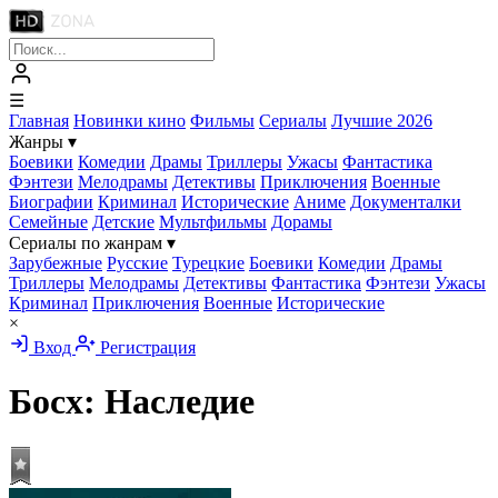
☰
Главная
Новинки кино
Фильмы
Сериалы
Лучшие 2026
Жанры
▾
Боевики
Комедии
Драмы
Триллеры
Ужасы
Фантастика
Фэнтези
Мелодрамы
Детективы
Приключения
Военные
Биографии
Криминал
Исторические
Аниме
Документалки
Семейные
Детские
Мультфильмы
Дорамы
Сериалы по жанрам
▾
Зарубежные
Русские
Турецкие
Боевики
Комедии
Драмы
Триллеры
Мелодрамы
Детективы
Фантастика
Фэнтези
Ужасы
Криминал
Приключения
Военные
Исторические
×
Вход
Регистрация
Босх: Наследие