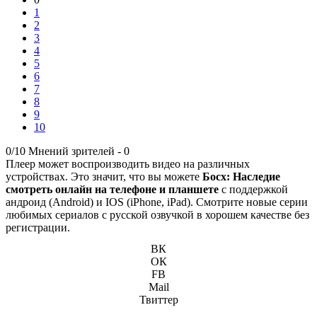
1
2
3
4
5
6
7
8
9
10
0/10
Мнений зрителей -
0
Плеер может воспроизводить видео на различных
устройствах. Это значит, что вы можете
Босх: Наследие
смотреть онлайн на телефоне и планшете
с поддержкой
андроид (Android) и IOS (iPhone, iPad). Смотрите новые серии
любимых сериалов с русской озвучкой в хорошем качестве без
регистрации.
ВК
ОК
FB
Mail
Твиттер