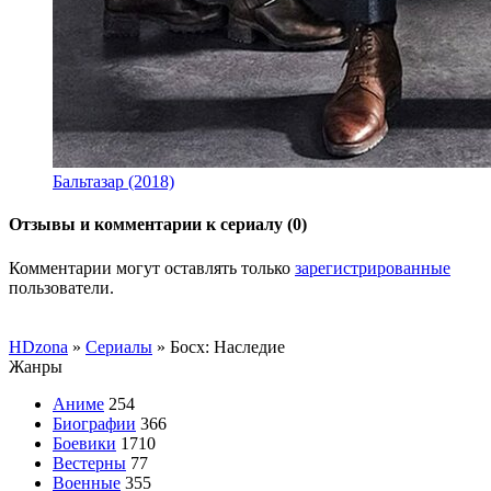
Бальтазар (2018)
Отзывы и комментарии к сериалу (0)
Комментарии могут оставлять только
зарегистрированные
пользователи.
HDzona
»
Сериалы
» Босх: Наследие
Жанры
Аниме
254
Биографии
366
Боевики
1710
Вестерны
77
Военные
355