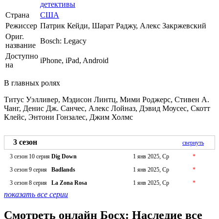
детективы
Страна
США
Режиссер
Патрик Кейди, Шарат Раджу, Алекс Закржевский
Ориг.
Bosch: Legacy
название
Доступно
iPhone, iPad, Android
на
В главных ролях
Титус Уэлливер, Мэдисон Линтц, Мими Роджерс, Стивен А.
Чанг, Денис Дж. Санчес, Алекс Лойназ, Дэвид Моусес, Скотт
Клейс, Энтони Гонзалес, Джим Холмс
3 сезон
свернуть
3 сезон 10 серия
Dig Down
1 янв 2025, Ср
*
3 сезон 9 серия
Badlands
1 янв 2025, Ср
*
3 сезон 8 серия
La Zona Rosa
1 янв 2025, Ср
*
показать все серии
Смотреть онлайн Босх: Наследие все