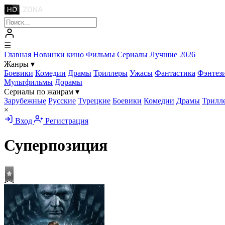
☰
Главная
Новинки кино
Фильмы
Сериалы
Лучшие 2026
Жанры
▾
Боевики
Комедии
Драмы
Триллеры
Ужасы
Фантастика
Фэнтез
Мультфильмы
Дорамы
Сериалы по жанрам
▾
Зарубежные
Русские
Турецкие
Боевики
Комедии
Драмы
Трилл
×
Вход
Регистрация
Суперпозиция