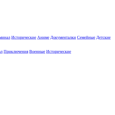
минал
Исторические
Аниме
Документалки
Семейные
Детские
ал
Приключения
Военные
Исторические