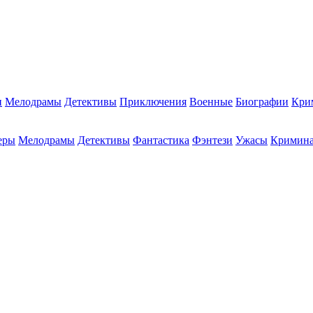
и
Мелодрамы
Детективы
Приключения
Военные
Биографии
Кри
еры
Мелодрамы
Детективы
Фантастика
Фэнтези
Ужасы
Кримин