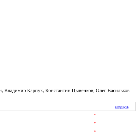
н, Владимир Карпук, Константин Цывенков, Олег Васильков
свернуть
*
*
*