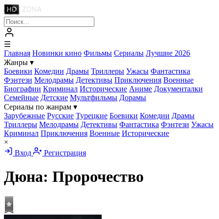
☰
Главная
Новинки кино
Фильмы
Сериалы
Лучшие 2026
Жанры
▾
Боевики
Комедии
Драмы
Триллеры
Ужасы
Фантастика
Фэнтези
Мелодрамы
Детективы
Приключения
Военные
Биографии
Криминал
Исторические
Аниме
Документалки
Семейные
Детские
Мультфильмы
Дорамы
Сериалы по жанрам
▾
Зарубежные
Русские
Турецкие
Боевики
Комедии
Драмы
Триллеры
Мелодрамы
Детективы
Фантастика
Фэнтези
Ужасы
Криминал
Приключения
Военные
Исторические
×
Вход
Регистрация
Дюна: Пророчество