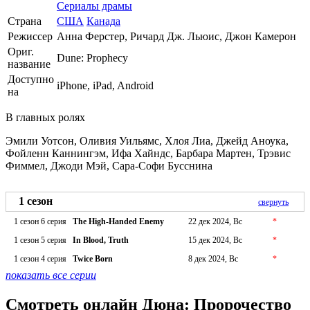
Сериалы драмы
Страна
США
Канада
Режиссер
Анна Ферстер, Ричард Дж. Льюис, Джон Камерон
Ориг.
Dune: Prophecy
название
Доступно
iPhone, iPad, Android
на
В главных ролях
Эмили Уотсон, Оливия Уильямс, Хлоя Лиа, Джейд Аноука,
Фойленн Каннингэм, Ифа Хайндс, Барбара Мартен, Трэвис
Фиммел, Джоди Мэй, Сара-Софи Бусснина
1 сезон
свернуть
1 сезон 6 серия
The High-Handed Enemy
22 дек 2024, Вс
*
1 сезон 5 серия
In Blood, Truth
15 дек 2024, Вс
*
1 сезон 4 серия
Twice Born
8 дек 2024, Вс
*
показать все серии
Смотреть онлайн Дюна: Пророчество