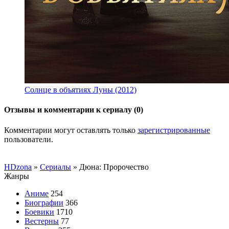
Солнце в объятиях Луны (2012)
Отзывы и комментарии к сериалу (0)
Комментарии могут оставлять только
зарегистрированные
пользователи.
HDzona
»
Сериалы
» Дюна: Пророчество
Жанры
Аниме
254
Биографии
366
Боевики
1710
Вестерны
77