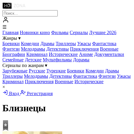
☰
Главная
Новинки кино
Фильмы
Сериалы
Лучшие 2026
Жанры
▾
Боевики
Комедии
Драмы
Триллеры
Ужасы
Фантастика
Фэнтези
Мелодрамы
Детективы
Приключения
Военные
Биографии
Криминал
Исторические
Аниме
Документалки
Семейные
Детские
Мультфильмы
Дорамы
Сериалы по жанрам
▾
Зарубежные
Русские
Турецкие
Боевики
Комедии
Драмы
Триллеры
Мелодрамы
Детективы
Фантастика
Фэнтези
Ужасы
Криминал
Приключения
Военные
Исторические
×
Вход
Регистрация
Близнецы