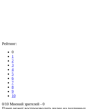
Рейтинг:
0
1
2
3
4
5
6
7
8
9
10
0/10
Мнений зрителей -
0
Плеер может воспроизводить видео на различных