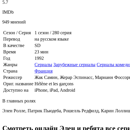
5.7
IMDb
949 мнений
Сезон / Серия
1 сезон
/
280 серия
Перевод
на русском языке
В качестве
SD
Время
23 мин
Год
1992
Жанры
Сериалы
Зарубежные сериалы
Сериалы комеди
Страна
Франция
Режиссер
Жак Самин, Жерар Эспинасс, Марианн Фоссор
Ориг. название
Hélène et les garçons
Доступно на
iPhone, iPad, Android
В главных ролях
Элен Ролле, Патрик Пьюдеба, Рошелль Редфилд, Карин Лоллиш
Смотреть онлайн Элен и ребята все сер