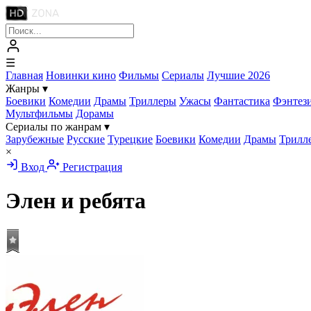
☰
Главная
Новинки кино
Фильмы
Сериалы
Лучшие 2026
Жанры
▾
Боевики
Комедии
Драмы
Триллеры
Ужасы
Фантастика
Фэнтез
Мультфильмы
Дорамы
Сериалы по жанрам
▾
Зарубежные
Русские
Турецкие
Боевики
Комедии
Драмы
Трилл
×
Вход
Регистрация
Элен и ребята