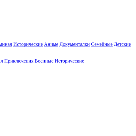
минал
Исторические
Аниме
Документалки
Семейные
Детские
ал
Приключения
Военные
Исторические