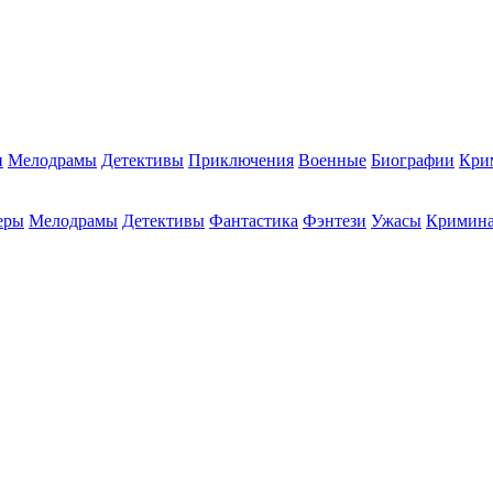
и
Мелодрамы
Детективы
Приключения
Военные
Биографии
Кри
еры
Мелодрамы
Детективы
Фантастика
Фэнтези
Ужасы
Кримин