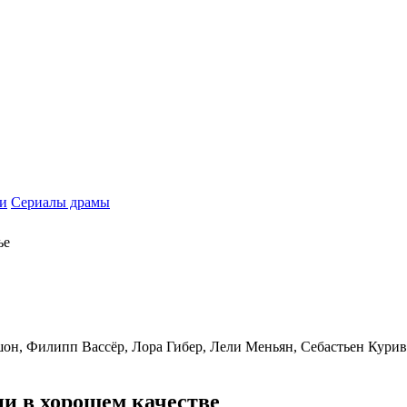
и
Сериалы драмы
ье
он, Филипп Вассёр, Лора Гибер, Лели Меньян, Себастьен Курив
ии в хорошем качестве