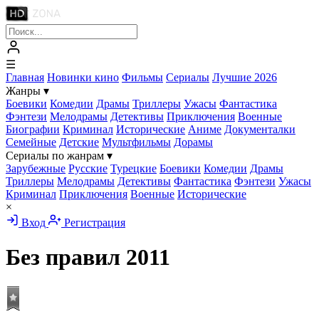
☰
Главная
Новинки кино
Фильмы
Сериалы
Лучшие 2026
Жанры
▾
Боевики
Комедии
Драмы
Триллеры
Ужасы
Фантастика
Фэнтези
Мелодрамы
Детективы
Приключения
Военные
Биографии
Криминал
Исторические
Аниме
Документалки
Семейные
Детские
Мультфильмы
Дорамы
Сериалы по жанрам
▾
Зарубежные
Русские
Турецкие
Боевики
Комедии
Драмы
Триллеры
Мелодрамы
Детективы
Фантастика
Фэнтези
Ужасы
Криминал
Приключения
Военные
Исторические
×
Вход
Регистрация
Без правил
2011