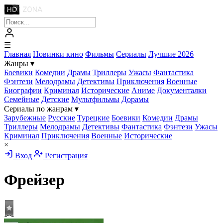
☰
Главная
Новинки кино
Фильмы
Сериалы
Лучшие 2026
Жанры
▾
Боевики
Комедии
Драмы
Триллеры
Ужасы
Фантастика
Фэнтези
Мелодрамы
Детективы
Приключения
Военные
Биографии
Криминал
Исторические
Аниме
Документалки
Семейные
Детские
Мультфильмы
Дорамы
Сериалы по жанрам
▾
Зарубежные
Русские
Турецкие
Боевики
Комедии
Драмы
Триллеры
Мелодрамы
Детективы
Фантастика
Фэнтези
Ужасы
Криминал
Приключения
Военные
Исторические
×
Вход
Регистрация
Фрейзер