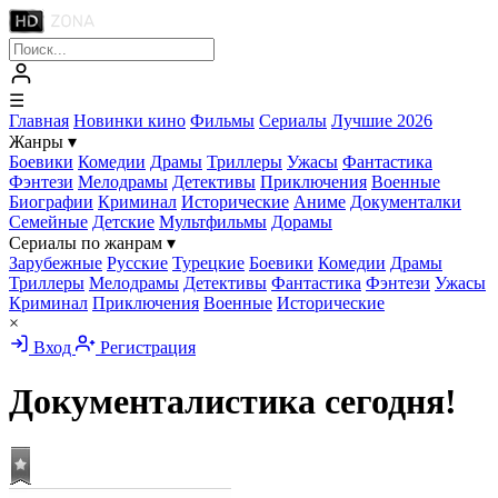
☰
Главная
Новинки кино
Фильмы
Сериалы
Лучшие 2026
Жанры
▾
Боевики
Комедии
Драмы
Триллеры
Ужасы
Фантастика
Фэнтези
Мелодрамы
Детективы
Приключения
Военные
Биографии
Криминал
Исторические
Аниме
Документалки
Семейные
Детские
Мультфильмы
Дорамы
Сериалы по жанрам
▾
Зарубежные
Русские
Турецкие
Боевики
Комедии
Драмы
Триллеры
Мелодрамы
Детективы
Фантастика
Фэнтези
Ужасы
Криминал
Приключения
Военные
Исторические
×
Вход
Регистрация
Документалистика сегодня!