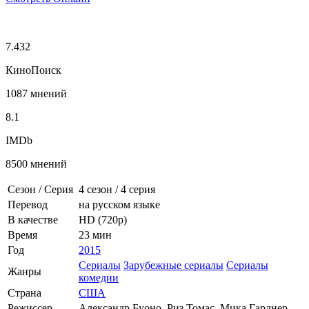
7.432
КиноПоиск
1087 мнений
8.1
IMDb
8500 мнений
Сезон / Серия
4 сезон
/
4 серия
Перевод
на русском языке
В качестве
HD (720p)
Время
23 мин
Год
2015
Сериалы
Зарубежные сериалы
Сериалы
Жанры
комедии
Страна
США
Режиссер
Александр Буоно, Риз Томас, Мика Гарднер