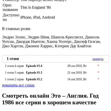
Ориг.
This Is England '86
название
Доступно
iPhone, iPad, Android
на
В главных ролях
Эндрю Эллис, Эндрю Шим, Шанель Крессвелл, Даниэль
Уотсон, Джордж Ньютон, Ханна Уолтерс, Джозеф Гилган,
Джо Хартли, Джонни Харрис, Кэтерин Дау Блайтон
1 сезон
свернуть
1 сезон 4 серия
Episode #1.4
28 сен 2010, Вт
*
1 сезон 3 серия
Episode #1.3
21 сен 2010, Вт
*
1 сезон 2 серия
Episode #1.2
14 сен 2010, Вт
*
показать все серии
Смотреть онлайн Это – Англия. Год
1986 все серии в хорошем качестве