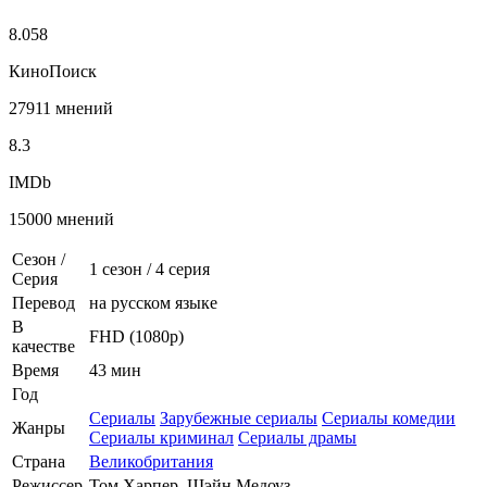
8.058
КиноПоиск
27911 мнений
8.3
IMDb
15000 мнений
Сезон /
1 сезон
/
4 серия
Серия
Перевод
на русском языке
В
FHD (1080p)
качестве
Время
43 мин
Год
Сериалы
Зарубежные сериалы
Сериалы комедии
Жанры
Сериалы криминал
Сериалы драмы
Страна
Великобритания
Режиссер
Том Харпер, Шэйн Медоуз