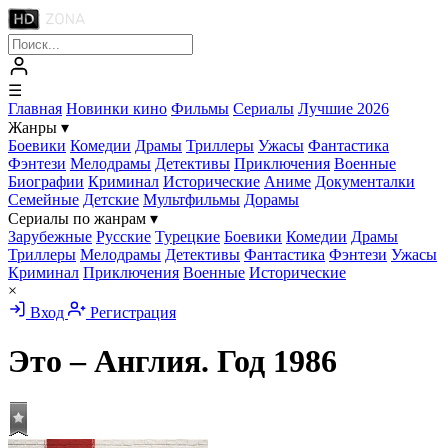
☰
Главная
Новинки кино
Фильмы
Сериалы
Лучшие 2026
Жанры
▾
Боевики
Комедии
Драмы
Триллеры
Ужасы
Фантастика
Фэнтези
Мелодрамы
Детективы
Приключения
Военные
Биографии
Криминал
Исторические
Аниме
Документалки
Семейные
Детские
Мультфильмы
Дорамы
Сериалы по жанрам
▾
Зарубежные
Русские
Турецкие
Боевики
Комедии
Драмы
Триллеры
Мелодрамы
Детективы
Фантастика
Фэнтези
Ужасы
Криминал
Приключения
Военные
Исторические
×
Вход
Регистрация
Это – Англия. Год 1986