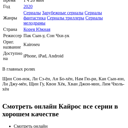
Время
1 ч 20 мин
Год
2020
Сериалы
Зарубежные сериалы
Сериалы
Жанры
фантастика
Сериалы триллеры
Сериалы
мелодрамы
Страна
Корея Южная
Режиссер
Пак Сын-у, Сон Чхи-ук
Ориг.
Kairoseu
название
Доступно
iPhone, iPad, Android
на
В главных ролях
Щин Сон-нок, Ли Сэ-ён, Ан Бо-хён, Нам Гю-ри, Кан Сын-юн,
Ли Джу-мён, Щин Гу, Квон Хёк, Хван Джон-мин, Лим Чхоль-
хён
Смотреть онлайн Кайрос все серии в
хорошем качестве
Смотреть онлайн