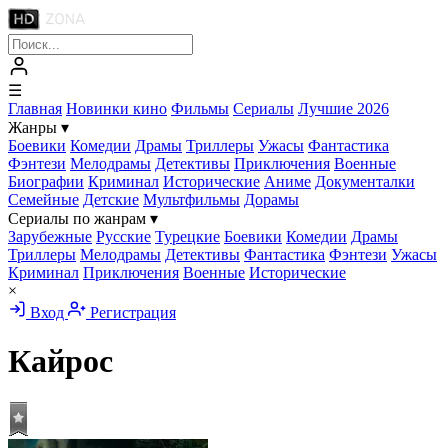
☰
Главная
Новинки кино
Фильмы
Сериалы
Лучшие 2026
Жанры
▾
Боевики
Комедии
Драмы
Триллеры
Ужасы
Фантастика
Фэнтези
Мелодрамы
Детективы
Приключения
Военные
Биографии
Криминал
Исторические
Аниме
Документалки
Семейные
Детские
Мультфильмы
Дорамы
Сериалы по жанрам
▾
Зарубежные
Русские
Турецкие
Боевики
Комедии
Драмы
Триллеры
Мелодрамы
Детективы
Фантастика
Фэнтези
Ужасы
Криминал
Приключения
Военные
Исторические
×
Вход
Регистрация
Кайрос