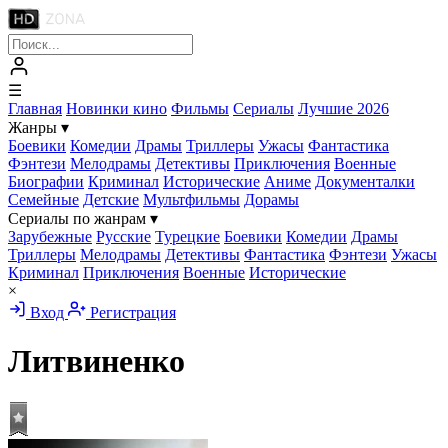
☰
Главная
Новинки кино
Фильмы
Сериалы
Лучшие 2026
Жанры
▾
Боевики
Комедии
Драмы
Триллеры
Ужасы
Фантастика
Фэнтези
Мелодрамы
Детективы
Приключения
Военные
Биографии
Криминал
Исторические
Аниме
Документалки
Семейные
Детские
Мультфильмы
Дорамы
Сериалы по жанрам
▾
Зарубежные
Русские
Турецкие
Боевики
Комедии
Драмы
Триллеры
Мелодрамы
Детективы
Фантастика
Фэнтези
Ужасы
Криминал
Приключения
Военные
Исторические
×
Вход
Регистрация
Литвиненко