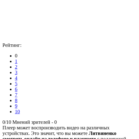
Рейтинг:
0
1
2
3
4
5
6
7
8
9
10
0/10
Мнений зрителей -
0
Плеер может воспроизводить видео на различных
устройствах. Это значит, что вы можете
Литвиненко
смотреть онлайн на телефоне и планшете
с поддержкой