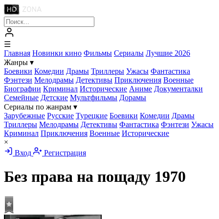
☰
Главная
Новинки кино
Фильмы
Сериалы
Лучшие 2026
Жанры
▾
Боевики
Комедии
Драмы
Триллеры
Ужасы
Фантастика
Фэнтези
Мелодрамы
Детективы
Приключения
Военные
Биографии
Криминал
Исторические
Аниме
Документалки
Семейные
Детские
Мультфильмы
Дорамы
Сериалы по жанрам
▾
Зарубежные
Русские
Турецкие
Боевики
Комедии
Драмы
Триллеры
Мелодрамы
Детективы
Фантастика
Фэнтези
Ужасы
Криминал
Приключения
Военные
Исторические
×
Вход
Регистрация
Без права на пощаду
1970