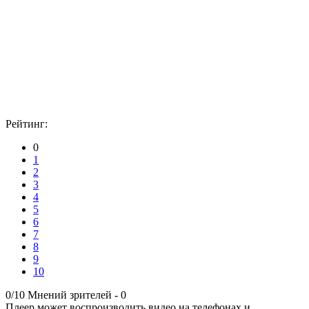
Рейтинг:
0
1
2
3
4
5
6
7
8
9
10
0/10
Мнений зрителей -
0
Плеер может воспроизводить видео на телефонах и