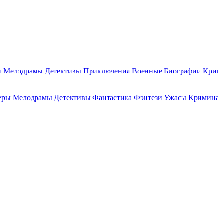
и
Мелодрамы
Детективы
Приключения
Военные
Биографии
Кри
еры
Мелодрамы
Детективы
Фантастика
Фэнтези
Ужасы
Кримин