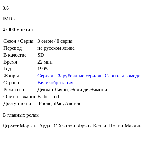
8.6
IMDb
47000 мнений
Сезон / Серия
3 сезон
/
8 серия
Перевод
на русском языке
В качестве
SD
Время
22 мин
Год
1995
Жанры
Сериалы
Зарубежные сериалы
Сериалы комеди
Страна
Великобритания
Режиссер
Деклан Лауни, Энди де Эммони
Ориг. название
Father Ted
Доступно на
iPhone, iPad, Android
В главных ролях
Дермот Морган, Ардал О'Хэнлон, Фрэнк Келли, Полин Маклин