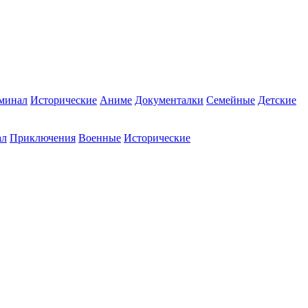
минал
Исторические
Аниме
Документалки
Семейные
Детские
ал
Приключения
Военные
Исторические