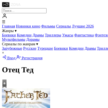
☰
Главная
Новинки кино
Фильмы
Сериалы
Лучшие 2026
Жанры
▾
Боевики
Комедии
Драмы
Триллеры
Ужасы
Фантастика
Фэнтез
Мультфильмы
Дорамы
Сериалы по жанрам
▾
Зарубежные
Русские
Турецкие
Боевики
Комедии
Драмы
Трилл
×
Вход
Регистрация
Отец Тед