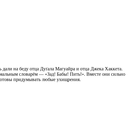
 дали на беду отца Дуґала Магуайра и отца Джека Хаккета.
имальным словарём — «Зад! Бабы! Пить!». Вместе они сильно
 готовы придумывать любые ухищрения.