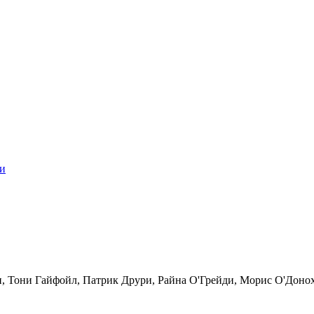
и
, Тони Гайфойл, Патрик Друри, Райна О'Грейди, Морис О'Доно