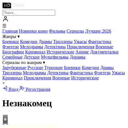
☰
Главная
Новинки кино
Фильмы
Сериалы
Лучшие 2026
Жанры
▾
Боевики
Комедии
Драмы
Триллеры
Ужасы
Фантастика
Фэнтези
Мелодрамы
Детективы
Приключения
Военные
Биографии
Криминал
Исторические
Аниме
Документалки
Семейные
Детские
Мультфильмы
Дорамы
Сериалы по жанрам
▾
Зарубежные
Русские
Турецкие
Боевики
Комедии
Драмы
Триллеры
Мелодрамы
Детективы
Фантастика
Фэнтези
Ужасы
Криминал
Приключения
Военные
Исторические
×
Вход
Регистрация
Незнакомец