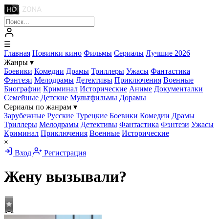
☰
Главная
Новинки кино
Фильмы
Сериалы
Лучшие 2026
Жанры
▾
Боевики
Комедии
Драмы
Триллеры
Ужасы
Фантастика
Фэнтези
Мелодрамы
Детективы
Приключения
Военные
Биографии
Криминал
Исторические
Аниме
Документалки
Семейные
Детские
Мультфильмы
Дорамы
Сериалы по жанрам
▾
Зарубежные
Русские
Турецкие
Боевики
Комедии
Драмы
Триллеры
Мелодрамы
Детективы
Фантастика
Фэнтези
Ужасы
Криминал
Приключения
Военные
Исторические
×
Вход
Регистрация
Жену вызывали?