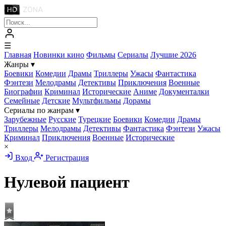
☰
Главная
Новинки кино
Фильмы
Сериалы
Лучшие 2026
Жанры
▾
Боевики
Комедии
Драмы
Триллеры
Ужасы
Фантастика
Фэнтези
Мелодрамы
Детективы
Приключения
Военные
Биографии
Криминал
Исторические
Аниме
Документалки
Семейные
Детские
Мультфильмы
Дорамы
Сериалы по жанрам
▾
Зарубежные
Русские
Турецкие
Боевики
Комедии
Драмы
Триллеры
Мелодрамы
Детективы
Фантастика
Фэнтези
Ужасы
Криминал
Приключения
Военные
Исторические
×
Вход
Регистрация
Нулевой пациент