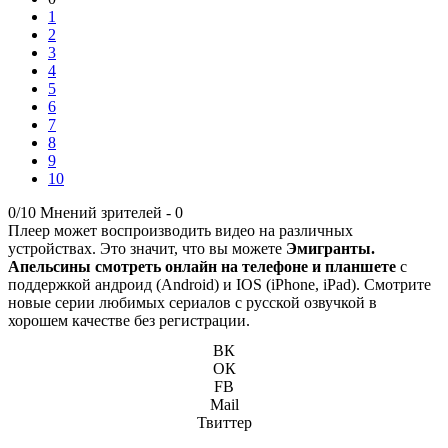
1
2
3
4
5
6
7
8
9
10
0/10
Мнений зрителей -
0
Плеер может воспроизводить видео на различных
устройствах. Это значит, что вы можете
Эмигранты.
Апельсины смотреть онлайн на телефоне и планшете
с
поддержкой андроид (Android) и IOS (iPhone, iPad). Смотрите
новые серии любимых сериалов с русской озвучкой в
хорошем качестве без регистрации.
ВК
ОК
FB
Mail
Твиттер