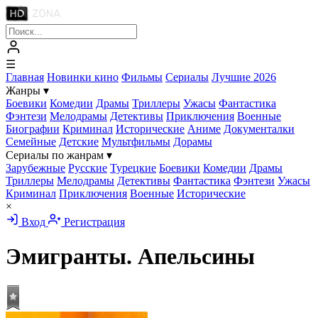
☰
Главная
Новинки кино
Фильмы
Сериалы
Лучшие 2026
Жанры
▾
Боевики
Комедии
Драмы
Триллеры
Ужасы
Фантастика
Фэнтези
Мелодрамы
Детективы
Приключения
Военные
Биографии
Криминал
Исторические
Аниме
Документалки
Семейные
Детские
Мультфильмы
Дорамы
Сериалы по жанрам
▾
Зарубежные
Русские
Турецкие
Боевики
Комедии
Драмы
Триллеры
Мелодрамы
Детективы
Фантастика
Фэнтези
Ужасы
Криминал
Приключения
Военные
Исторические
×
Вход
Регистрация
Эмигранты. Апельсины