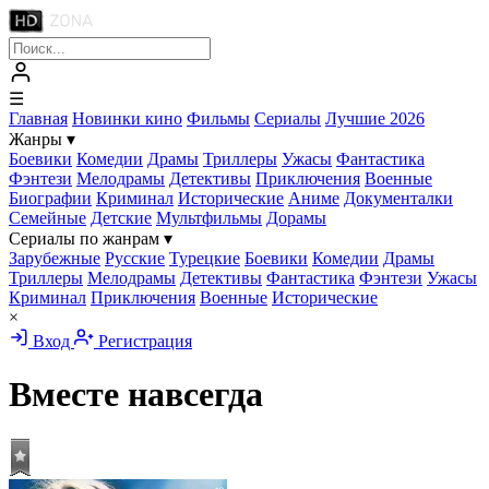
☰
Главная
Новинки кино
Фильмы
Сериалы
Лучшие 2026
Жанры
▾
Боевики
Комедии
Драмы
Триллеры
Ужасы
Фантастика
Фэнтези
Мелодрамы
Детективы
Приключения
Военные
Биографии
Криминал
Исторические
Аниме
Документалки
Семейные
Детские
Мультфильмы
Дорамы
Сериалы по жанрам
▾
Зарубежные
Русские
Турецкие
Боевики
Комедии
Драмы
Триллеры
Мелодрамы
Детективы
Фантастика
Фэнтези
Ужасы
Криминал
Приключения
Военные
Исторические
×
Вход
Регистрация
Вместе навсегда