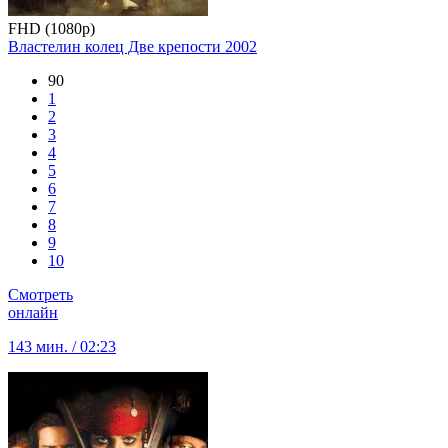
FHD (1080p)
Властелин колец Две крепости
2002
90
1
2
3
4
5
6
7
8
9
10
Смотреть
онлайн
143 мин. / 02:23