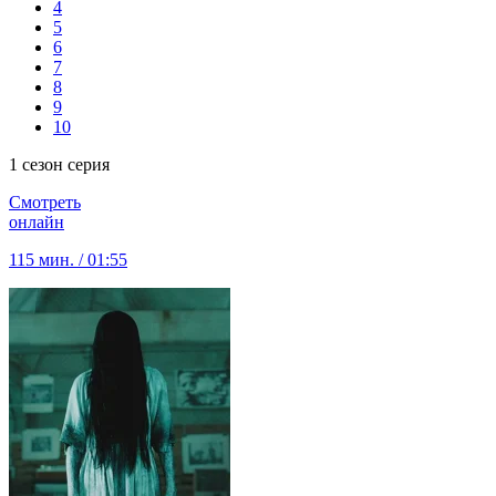
4
5
6
7
8
9
10
1 сезон серия
Смотреть
онлайн
115 мин. / 01:55