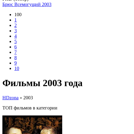
Брюс Всемогущий
2003
100
1
2
3
4
5
6
7
8
9
10
Фильмы 2003 года
HDzona
» 2003
ТОП фильмов в категории