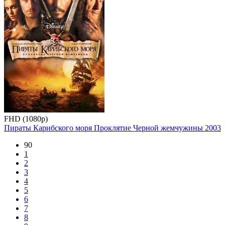
FHD (1080p)
Пираты Карибского моря Проклятие Черной жемчужины
2003
90
1
2
3
4
5
6
7
8