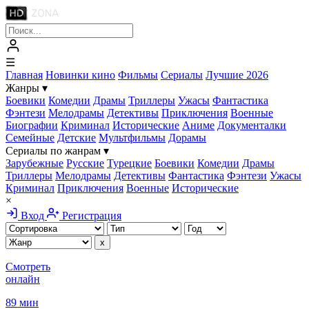
☰
Главная
Новинки кино
Фильмы
Сериалы
Лучшие 2026
Жанры
▾
Боевики
Комедии
Драмы
Триллеры
Ужасы
Фантастика
Фэнтези
Мелодрамы
Детективы
Приключения
Военные
Биографии
Криминал
Исторические
Аниме
Документалки
Семейные
Детские
Мультфильмы
Дорамы
Сериалы по жанрам
▾
Зарубежные
Русские
Турецкие
Боевики
Комедии
Драмы
Триллеры
Мелодрамы
Детективы
Фантастика
Фэнтези
Ужасы
Криминал
Приключения
Военные
Исторические
×
Вход
Регистрация
Смотреть
онлайн
89 мин