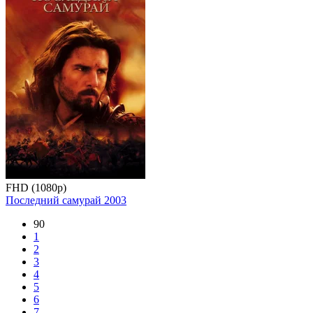
FHD (1080p)
Последний самурай
2003
90
1
2
3
4
5
6
7