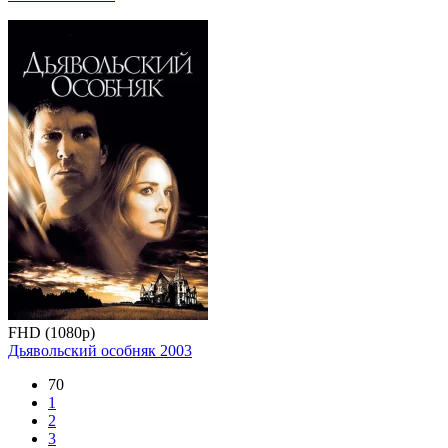
FHD (1080p)
Дьявольский особняк
2003
70
1
2
3