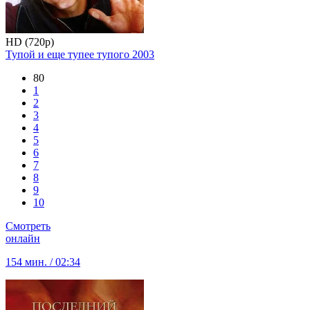
HD (720p)
Тупой и еще тупее тупого
2003
80
1
2
3
4
5
6
7
8
9
10
Смотреть
онлайн
154 мин. / 02:34