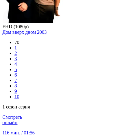
FHD (1080p)
Дом вверх дном
2003
70
1
2
3
4
5
6
7
8
9
10
1 сезон серия
Смотреть
онлайн
116 мин. / 01:56