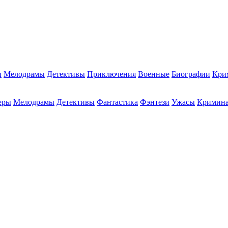
и
Мелодрамы
Детективы
Приключения
Военные
Биографии
Кри
еры
Мелодрамы
Детективы
Фантастика
Фэнтези
Ужасы
Кримин