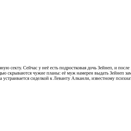
ую секту. Сейчас у неё есть подростковая дочь Зейнеп, и после
мощью скрываются чужие планы: её муж намерен выдать Зейнеп з
а устраивается сиделкой к Леванту Алканли, известному психиат