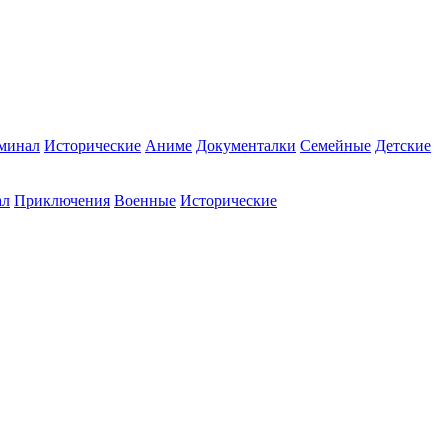
минал
Исторические
Аниме
Документалки
Семейные
Детские
ал
Приключения
Военные
Исторические