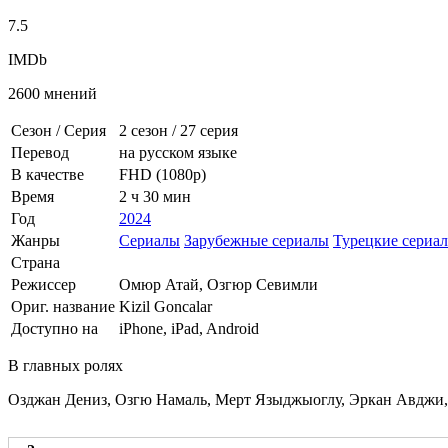
7.5
IMDb
2600 мнений
Сезон / Серия
2 сезон
/
27 серия
Перевод
на русском языке
В качестве
FHD (1080p)
Время
2 ч 30 мин
Год
2024
Жанры
Сериалы
Зарубежные сериалы
Турецкие сериа
Страна
Режиссер
Омюр Атай, Озгюр Севимли
Ориг. название
Kizil Goncalar
Доступно на
iPhone, iPad, Android
В главных ролях
Озджан Дениз, Озгю Намаль, Мерт Языджыоглу, Эркан Авджи,