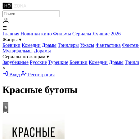
☰
Главная
Новинки кино
Фильмы
Сериалы
Лучшие 2026
Жанры
▾
Боевики
Комедии
Драмы
Триллеры
Ужасы
Фантастика
Фэнтез
Мультфильмы
Дорамы
Сериалы по жанрам
▾
Зарубежные
Русские
Турецкие
Боевики
Комедии
Драмы
Трилл
×
Вход
Регистрация
Красные бутоны