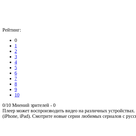
Рейтинг:
0
1
2
3
4
5
6
7
8
9
10
0/10
Мнений зрителей -
0
Плеер может воспроизводить видео на различных устройствах.
(iPhone, iPad). Смотрите новые серии любимых сериалов с русс