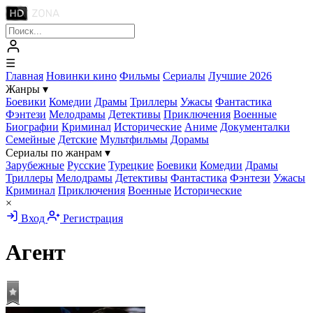
☰
Главная
Новинки кино
Фильмы
Сериалы
Лучшие 2026
Жанры
▾
Боевики
Комедии
Драмы
Триллеры
Ужасы
Фантастика
Фэнтези
Мелодрамы
Детективы
Приключения
Военные
Биографии
Криминал
Исторические
Аниме
Документалки
Семейные
Детские
Мультфильмы
Дорамы
Сериалы по жанрам
▾
Зарубежные
Русские
Турецкие
Боевики
Комедии
Драмы
Триллеры
Мелодрамы
Детективы
Фантастика
Фэнтези
Ужасы
Криминал
Приключения
Военные
Исторические
×
Вход
Регистрация
Агент